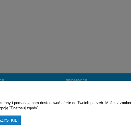
JE
PROMOCJE
Darmowa wysyłka
Promocje
ie strony i pomagają nam dostosować ofertę do Twoich potrzeb. Możesz zaakc
opcję "Dostosuj zgody".
SZYSTKIE