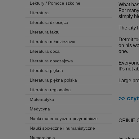
Lektury / Pomoce szkolne
What has
For many,
Literatura
simply h
Literatura dziecięca
The city 
Literatura faktu
Detroit t
Literatura młodzieżowa
on his wa
Literatura obca
one.
Literatura obyczajowa
Everyone 
It’s not 
Literatura piękna
Literatura piękna polska
Large pro
Literatura regionalna
>> czyt
Matematyka
Medycyna
Nauki matematyczno-przyrodnicze
OPINIE 
Nauki społeczne i humanistyczne
Numerologia
Imię lub 