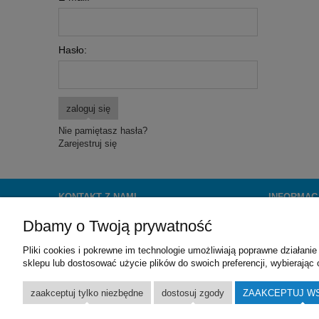
Hasło:
zaloguj się
Nie pamiętasz hasła?
Zarejestruj się
KONTAKT Z NAMI
INFORMAC
Dbamy o Twoją prywatność
OceanKsiazek.pl
Regulamin
Wydawnictwo Poligraf sp. z o.o.
Pliki cookies i pokrewne im technologie umożliwiają poprawne działan
ul. Młyńska 38
sklepu lub dostosować użycie plików do swoich preferencji, wybierając 
55-093 Brzezia Łąka k/Wrocławia
email:
biuro@oceanksiazek.pl
zaakceptuj tylko niezbędne
dostosuj zgody
ZAAKCEPTUJ W
tel:
(71) 315-39-13