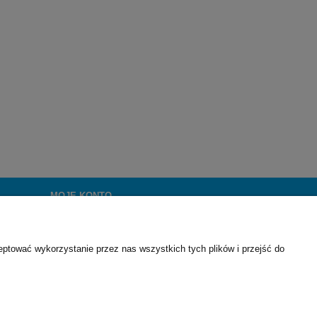
MOJE KONTO
Twoje zamówienia
Ustawienia konta
eptować wykorzystanie przez nas wszystkich tych plików i przejść do
Przechowalnia