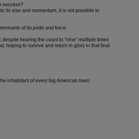
an success?
to its size and momentum, it is not possible to
 remnants of its pride and force.
despite hearing the count to “nine” multiple times
, hoping to survive and return in glory in that final
the inhabitant of every big American town.