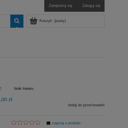
Zarejestruj się
Zaloguj się
Koszyk:
(pusty)
ć:
brak towaru
,00 zł
dodaj do przechowalni
zapytaj o produkt