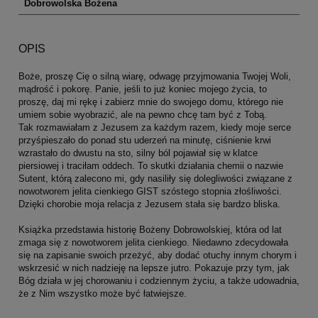
Dobrowolska Bożena
OPIS
Boże, proszę Cię o silną wiarę, odwagę przyjmowania Twojej Woli,
mądrość i pokorę. Panie, jeśli to już koniec mojego życia, to
proszę, daj mi rękę i zabierz mnie do swojego domu, którego nie
umiem sobie wyobrazić, ale na pewno chcę tam być z Tobą.
Tak rozmawiałam z Jezusem za każdym razem, kiedy moje serce
przyśpieszało do ponad stu uderzeń na minutę, ciśnienie krwi
wzrastało do dwustu na sto, silny ból pojawiał się w klatce
piersiowej i traciłam oddech. To skutki działania chemii o nazwie
Sutent, którą zalecono mi, gdy nasiliły się dolegliwości związane z
nowotworem jelita cienkiego GIST szóstego stopnia złośliwości.
Dzięki chorobie moja relacja z Jezusem stała się bardzo bliska.
Książka przedstawia historię Bożeny Dobrowolskiej, która od lat
zmaga się z nowotworem jelita cienkiego. Niedawno zdecydowała
się na zapisanie swoich przeżyć, aby dodać otuchy innym chorym i
wskrzesić w nich nadzieję na lepsze jutro. Pokazuje przy tym, jak
Bóg działa w jej chorowaniu i codziennym życiu, a także udowadnia,
że z Nim wszystko może być łatwiejsze.