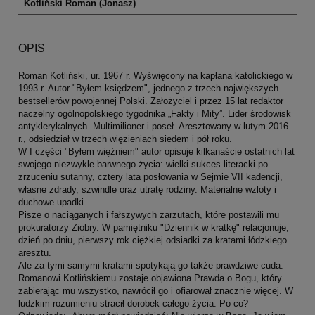
Kotliński Roman (Jonasz)
OPIS
Roman Kotliński, ur. 1967 r. Wyświęcony na kapłana katolickiego w
1993 r. Autor "Byłem księdzem", jednego z trzech największych
bestsellerów powojennej Polski. Założyciel i przez 15 lat redaktor
naczelny ogólnopolskiego tygodnika „Fakty i Mity”. Lider środowisk
antyklerykalnych. Multimilioner i poseł. Aresztowany w lutym 2016
r., odsiedział w trzech więzieniach siedem i pół roku.
W I części "Byłem więźniem" autor opisuje kilkanaście ostatnich lat
swojego niezwykle barwnego życia: wielki sukces literacki po
zrzuceniu sutanny, cztery lata posłowania w Sejmie VII kadencji,
własne zdrady, szwindle oraz utratę rodziny. Materialne wzloty i
duchowe upadki.
Pisze o naciąganych i fałszywych zarzutach, które postawili mu
prokuratorzy Ziobry. W pamiętniku "Dziennik w kratkę" relacjonuje,
dzień po dniu, pierwszy rok ciężkiej odsiadki za kratami łódzkiego
aresztu.
Ale za tymi samymi kratami spotykają go także prawdziwe cuda.
Romanowi Kotlińskiemu zostaje objawiona Prawda o Bogu, który
zabierając mu wszystko, nawrócił go i ofiarował znacznie więcej. W
ludzkim rozumieniu stracił dorobek całego życia. Po co?