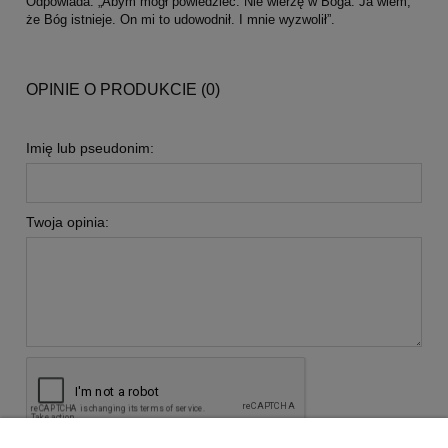
Odpowiada: „Abym mógł powiedzieć: Nie wierzę w Boga. Ja wiem,
że Bóg istnieje. On mi to udowodnił. I mnie wyzwolił”.
OPINIE O PRODUKCIE (0)
Imię lub pseudonim:
Twoja opinia: