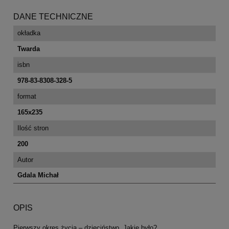
DANE TECHNICZNE
okładka
Twarda
isbn
978-83-8308-328-5
format
165x235
Ilość stron
200
Autor
Gdala Michał
OPIS
Pierwszy okres życia – dzieciństwo. Jakie było?