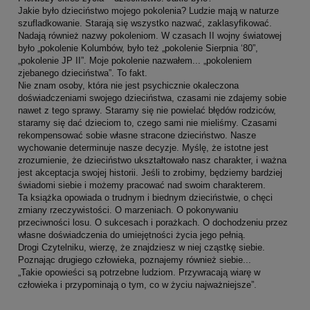
Jakie było dzieciństwo mojego pokolenia? Ludzie mają w naturze
szufladkowanie. Starają się wszystko nazwać, zaklasyfikować.
Nadają również nazwy pokoleniom. W czasach II wojny światowej
było „pokolenie Kolumbów, było też „pokolenie Sierpnia ‘80”,
„pokolenie JP II”. Moje pokolenie nazwałem... „pokoleniem
zjebanego dzieciństwa”. To fakt.
Nie znam osoby, która nie jest psychicznie okaleczona
doświadczeniami swojego dzieciństwa, czasami nie zdajemy sobie
nawet z tego sprawy. Staramy się nie powielać błędów rodziców,
staramy się dać dzieciom to, czego sami nie mieliśmy. Czasami
rekompensować sobie własne stracone dzieciństwo. Nasze
wychowanie determinuje nasze decyzje. Myślę, że istotne jest
zrozumienie, że dzieciństwo ukształtowało nasz charakter, i ważna
jest akceptacja swojej historii. Jeśli to zrobimy, będziemy bardziej
świadomi siebie i możemy pracować nad swoim charakterem.
Ta książka opowiada o trudnym i biednym dzieciństwie, o chęci
zmiany rzeczywistości. O marzeniach. O pokonywaniu
przeciwności losu. O sukcesach i porażkach. O dochodzeniu przez
własne doświadczenia do umiejętności życia jego pełnią.
Drogi Czytelniku, wierzę, że znajdziesz w niej cząstkę siebie.
Poznając drugiego człowieka, poznajemy również siebie...
„Takie opowieści są potrzebne ludziom. Przywracają wiarę w
człowieka i przypominają o tym, co w życiu najważniejsze”.