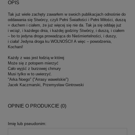
OPIS
Tak już wiele zachęty zawarłem w swoich publikacjach odnośnie do
oddawania się Stwórcy, czyli Pełni Światłości i Pełni Miłości, duszą
= duchem i ciałem, że już więcej się nie da. Tak ja się oddaję już
i wciąż, i każdego dnia, i każdej godziny Stwórcy, i duszą, i ciałem
– bo to jedyna droga prowadząca do Nieśmiertelności, i duszy,
i ciała! Jedyna droga ku WOLNOŚCI! A więc – powodzenia,
Kochani!
Każdy z was jest łodzią w której
Może się z potopem mierzyć
Cało wyjść z burzowej chmury
Musi tylko w to uwierzyć.
"Arka Noego" ("Arrasy wawelskie")
Jacek Kaczmarski, Przemysław Gintrowski
OPINIE O PRODUKCIE (0)
Imię lub pseudonim: