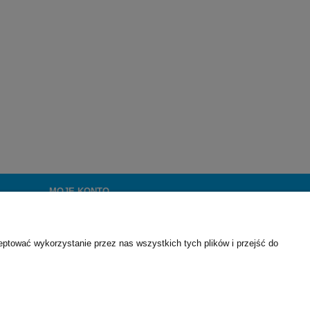
MOJE KONTO
Twoje zamówienia
Ustawienia konta
eptować wykorzystanie przez nas wszystkich tych plików i przejść do
Przechowalnia