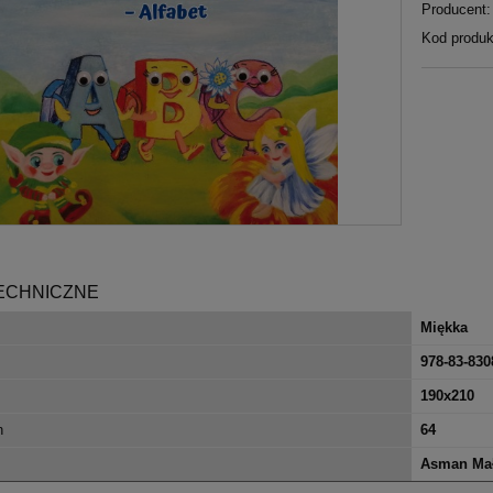
Producent:
Kod produk
ECHNICZNE
Miękka
978-83-830
190x210
n
64
Asman Mał