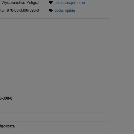
Wydawnictwo Poligraf
poleć znajomemu
tu:
978-83-8308-398-8
dodaj opinię
8-398-8
gorzata