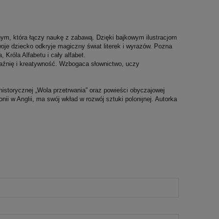
ym, która łączy naukę z zabawą. Dzięki bajkowym ilustracjom
oje dziecko odkryje magiczny świat literek i wyrazów. Pozna
Króla Alfabetu i cały alfabet.
braźnię i kreatywność. Wzbogaca słownictwo, uczy
 historycznej „Wola przetrwania” oraz powieści obyczajowej
i w Anglii, ma swój wkład w rozwój sztuki polonijnej. Autorka