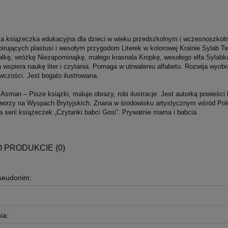
a książeczka edukacyjna dla dzieci w wieku przedszkolnym i wczesnoszkoln
irujących plastusi i wesołym przygodom Literek w kolorowej Krainie Sylab Tw
kę, wróżkę Niezapominajkę, małego krasnala Kropkę, wesołego elfa Sylabka, 
 wspiera naukę liter i czytania. Pomaga w utrwaleniu alfabetu. Rozwija wyo
wczości. Jest bogato ilustrowana.
Asman – Pisze książki, maluje obrazy, robi ilustracje. Jest autorką powieści
worzy na Wyspach Brytyjskich. Znana w środowisku artystycznym wśród Poloni
rka serii książeczek „Czytanki babci Gosi”. Prywatnie mama i babcia.
O PRODUKCIE (0)
pseudonim:
ia: