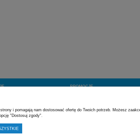
JE
PROMOCJE
Darmowa wysyłka
Promocje
ie strony i pomagają nam dostosować ofertę do Twoich potrzeb. Możesz zaakc
opcję "Dostosuj zgody".
SZYSTKIE