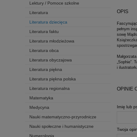
Lektury / Pomoce szkolne
OPIS
Literatura
Literatura dziecięca
Fascynując
pełnym insp
Literatura faktu
sowę Mądral
Książeczka
Literatura młodzieżowa
spostrzega
Literatura obca
Małgorzata 
Literatura obyczajowa
„Sophie”. T
i ilustrato
Literatura piękna
Literatura piękna polska
Literatura regionalna
OPINIE 
Matematyka
Imię lub 
Medycyna
Nauki matematyczno-przyrodnicze
Nauki społeczne i humanistyczne
Twoja opin
Numerologia