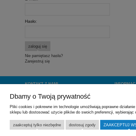
Hasło:
zaloguj się
Nie pamiętasz hasła?
Zarejestruj się
KONTAKT Z NAMI
INFORMAC
Dbamy o Twoją prywatność
OceanKsiazek.pl
Regulamin
Wydawnictwo Poligraf sp. z o.o.
Pliki cookies i pokrewne im technologie umożliwiają poprawne działan
ul. Młyńska 38
sklepu lub dostosować użycie plików do swoich preferencji, wybierając 
55-093 Brzezia Łąka k/Wrocławia
email:
biuro@oceanksiazek.pl
zaakceptuj tylko niezbędne
dostosuj zgody
ZAAKCEPTUJ W
tel:
(71) 315-39-13