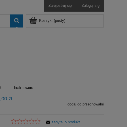
Zarejestruj się
Zaloguj się
Koszyk:
(pusty)
ć:
brak towaru
,00 zł
dodaj do przechowalni
zapytaj o produkt