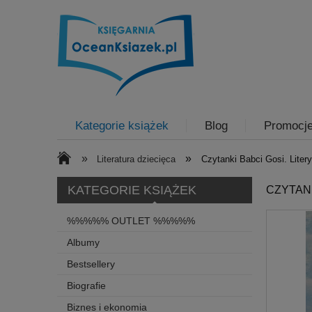
Kategorie książek
Blog
Promocj
»
»
Literatura dziecięca
Czytanki Babci Gosi. Liter
KATEGORIE KSIĄŻEK
CZYTANK
%%%%% OUTLET %%%%%
Albumy
Bestsellery
Biografie
Biznes i ekonomia