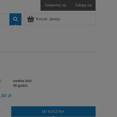
Zarejestruj się
Zaloguj się
Koszyk:
(pusty)
ć:
średnia ilość
:
48 godzin
,90 zł
DO KOSZYKA
z.