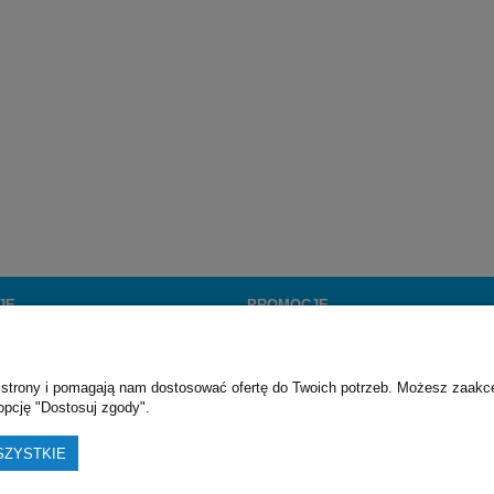
JE
PROMOCJE
Darmowa wysyłka
Promocje
ie strony i pomagają nam dostosować ofertę do Twoich potrzeb. Możesz zaakc
opcję "Dostosuj zgody".
SZYSTKIE