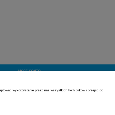
MOJE KONTO
Twoje zamówienia
Ustawienia konta
eptować wykorzystanie przez nas wszystkich tych plików i przejść do
Przechowalnia