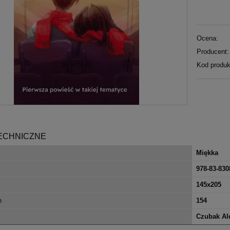
Ocena:
Producent:
Kod produk
ECHNICZNE
Miękka
978-83-830
145x205
n
154
Czubak Al