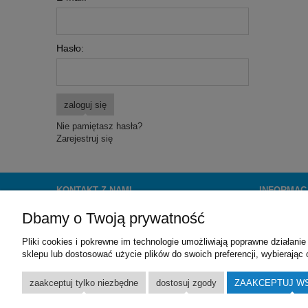
Hasło:
zaloguj się
Nie pamiętasz hasła?
Zarejestruj się
KONTAKT Z NAMI
INFORMAC
Dbamy o Twoją prywatność
OceanKsiazek.pl
Regulamin
Wydawnictwo Poligraf sp. z o.o.
Pliki cookies i pokrewne im technologie umożliwiają poprawne działan
ul. Młyńska 38
sklepu lub dostosować użycie plików do swoich preferencji, wybierając 
55-093 Brzezia Łąka k/Wrocławia
email:
biuro@oceanksiazek.pl
zaakceptuj tylko niezbędne
dostosuj zgody
ZAAKCEPTUJ W
tel:
(71) 315-39-13