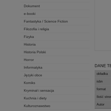
Dokument
e-booki
Fantastyka / Science Fiction
Filozofia i religia
Fizyka
Historia
Historia Polski
Horror
DANE T
Informatyka
okładka
Języki obce
isbn
Komiks
format
Kryminał i sensacja
Ilość stro
Kuchnia i diety
Autor
Kulturoznawstwo