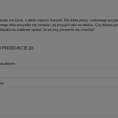
Klaudia ma życie, o jakim zawsze marzyła. Ma dobra pracę, cudownego przyjac
nego dnia wszystko się zmienia i jej przyjaźń wisi na włosku. Czy dziewczy
opaka na stadionie sprawi, że jej losy ponownie się zmienią?
O PRODUKCIE (0)
pseudonim:
ia: