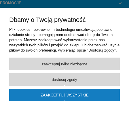
PROMOCJE
MOJE KONTO
Dbamy o Twoją prywatność
Pliki cookies i pokrewne im technologie umożliwiają poprawne
działanie strony i pomagają nam dostosować ofertę do Twoich
Wykonane przez
Onisoft.pl
2017 Wszelkie pr
potrzeb. Możesz zaakceptować wykorzystanie przez nas
wszystkich tych plików i przejść do sklepu lub dostosować użycie
pokaż pełną wersję strony
plików do swoich preferencji, wybierając opcję "Dostosuj zgody".
Sklep internetowy Shoper.pl
zaakceptuj tylko niezbędne
dostosuj zgody
ZAAKCEPTUJ WSZYSTKIE