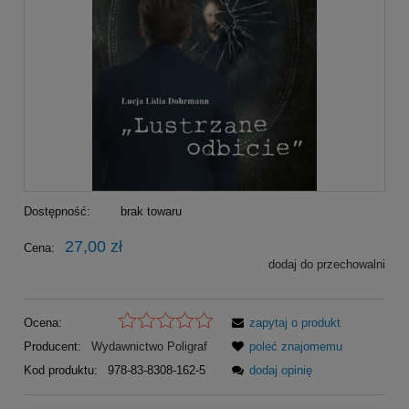
Dostępność:
brak towaru
27,00 zł
Cena:
dodaj do przechowalni
Ocena:
zapytaj o produkt
Producent:
Wydawnictwo Poligraf
poleć znajomemu
Kod produktu:
978-83-8308-162-5
dodaj opinię