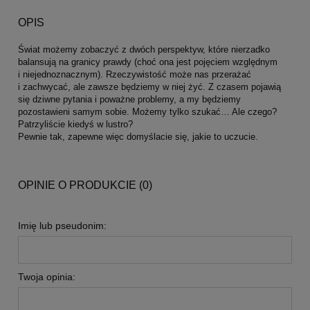
OPIS
Świat możemy zobaczyć z dwóch perspektyw, które nierzadko
balansują na granicy prawdy (choć ona jest pojęciem względnym
i niejednoznacznym). Rzeczywistość może nas przerażać
i zachwycać, ale zawsze będziemy w niej żyć. Z czasem pojawią
się dziwne pytania i poważne problemy, a my będziemy
pozostawieni samym sobie. Możemy tylko szukać… Ale czego?
Patrzyliście kiedyś w lustro?
Pewnie tak, zapewne więc domyślacie się, jakie to uczucie.
OPINIE O PRODUKCIE (0)
Imię lub pseudonim:
Twoja opinia: