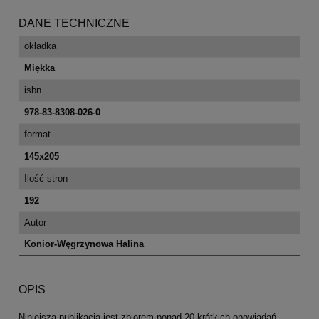
DANE TECHNICZNE
okładka
Miękka
isbn
978-83-8308-026-0
format
145x205
Ilość stron
192
Autor
Konior-Węgrzynowa Halina
OPIS
Niniejsza publikacja jest zbiorem ponad 20 krótkich opowiadań