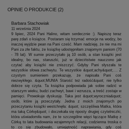
OPINIE O PRODUKCIE (2)
Barbara Stachowiak
11 września 2024
9 lipiec, 2024 Pani Halino, witam serdecznie :). Napiszę teraz
parę zdań o książce. Postaram się trzymać emocje na wodzy, bo
inaczej wyjdzie pean na Pani cześć. Mam nadzieję, że nie ma mi
Pani za złe faktu, że książkę udostępniłam znajomym paniom (70
- 78 lat). W sumie przeczytało ją 10 osób, a stan książki jest
idealny, bo nas, staruszki, już w dzieciństwie nauczono jak
czytać aby książki nie zniszczyć. Gdyby Pani słyszała te
wszystkie słowa zachwytu. Te wszystkie &quot;achy&quot;.... Z
czystym sumieniem przekazuję, że napisała Pani coś
niezwykłego. &quot;MUNIA Starość też radość&quot; nie tylko
dobrze się czyta. Ta książka podpowiada jak sobie radzić w
starszym wieku, budzi zachwyt, bawi i wzrusza, a treść zostaje w
pamięci. Prowokuje dyskusję. Taka jest &quot;wyrocznia&quot;
osób, które ją przeczytały. Jedna z moich znajomych po
przeczytaniu książki westchnęła: &quot; szczęśliwa Matka, która
ma taką Córkę&quot; i doczekała się riposty drugiej czytelniczki,
która uświadomiła nam, że te szczególne więzi łączące Matkę z
Córką to lata budowania wzajemnych relacji, codzienna troska o
to co się zbudowało, umiejętność naprawiania, gdy coś