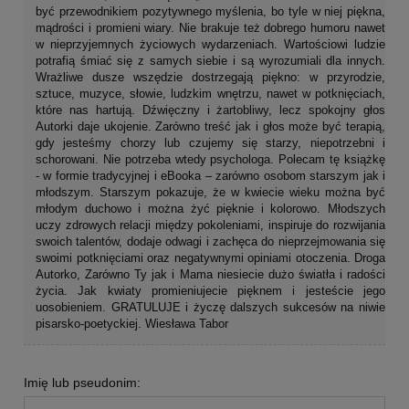
być przewodnikiem pozytywnego myślenia, bo tyle w niej piękna,
mądrości i promieni wiary. Nie brakuje też dobrego humoru nawet
w nieprzyjemnych życiowych wydarzeniach. Wartościowi ludzie
potrafią śmiać się z samych siebie i są wyrozumiali dla innych.
Wrażliwe dusze wszędzie dostrzegają piękno: w przyrodzie,
sztuce, muzyce, słowie, ludzkim wnętrzu, nawet w potknięciach,
które nas hartują. Dźwięczny i żartobliwy, lecz spokojny głos
Autorki daje ukojenie. Zarówno treść jak i głos może być terapią,
gdy jesteśmy chorzy lub czujemy się starzy, niepotrzebni i
schorowani. Nie potrzeba wtedy psychologa. Polecam tę książkę
- w formie tradycyjnej i eBooka – zarówno osobom starszym jak i
młodszym. Starszym pokazuje, że w kwiecie wieku można być
młodym duchowo i można żyć pięknie i kolorowo. Młodszych
uczy zdrowych relacji między pokoleniami, inspiruje do rozwijania
swoich talentów, dodaje odwagi i zachęca do nieprzejmowania się
swoimi potknięciami oraz negatywnymi opiniami otoczenia. Droga
Autorko, Zarówno Ty jak i Mama niesiecie dużo światła i radości
życia. Jak kwiaty promieniujecie pięknem i jesteście jego
uosobieniem. GRATULUJE i życzę dalszych sukcesów na niwie
pisarsko-poetyckiej. Wiesława Tabor
Imię lub pseudonim: