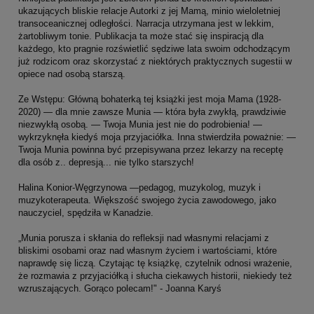
ukazujących bliskie relacje Autorki z jej Mamą, minio wieloletniej
transoceanicznej odległości. Narracja utrzymana jest w lekkim,
żartobliwym tonie. Publikacja ta może stać się inspiracją dla
każdego, kto pragnie rozświetlić sędziwe lata swoim odchodzącym
już rodzicom oraz skorzystać z niektórych praktycznych sugestii w
opiece nad osobą starszą.
Ze Wstępu: Główną bohaterką tej książki jest moja Mama (1928-
2020) — dla mnie zawsze Munia — która była zwykłą, prawdziwie
niezwykłą osobą. — Twoja Munia jest nie do podrobienia! —
wykrzyknęła kiedyś moja przyjaciółka. Inna stwierdziła poważnie: —
Twoja Munia powinna być przepisywana przez lekarzy na receptę
dla osób z.. depresją... nie tylko starszych!
Halina Konior-Węgrzynowa —pedagog, muzykolog, muzyk i
muzykoterapeuta. Większość swojego życia zawodowego, jako
nauczyciel, spędziła w Kanadzie.
„Munia porusza i skłania do refleksji nad własnymi relacjami z
bliskimi osobami oraz nad własnym życiem i wartościami, które
naprawdę się liczą. Czytając tę książkę, czytelnik odnosi wrażenie,
że rozmawia z przyjaciółką i słucha ciekawych historii, niekiedy też
wzruszających. Gorąco polecam!" - Joanna Karyś