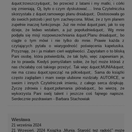
&quot;trzeszczy&quot;, bo przecież z latami i my matki, i córki
się zmieniają. Oj, było o czym dyskutować.... Inna Czytelniczka
skorzystała z &quot;ramowego planu dnia&quot;. Dostosowała go
do swoich potrzeb i jest tym zachwycona. Mówi, że z tym planem
zupełnie inaczej funkcjonuje. Już nie mówi &quot;pani, jak to się
dzieje, że ledwo wstałam, a już popołudnie&quot;. Wg mnie
podjęła się misji rozpowszechniania &quot;Planu dnia&quot;, bo
ciągle o tym mówi i nie tylko do mnie. Prawie każda z
czytających pytała o wiarygodność poświęcenia kapelusika.
Przyznaję, że i ja miałam cień wątpliwości. Zapytałam o to bliską
Pani osobę, która potwierdziła, że tak było, więc zapewniam je,
że to prawda. Kiedyś pomyślałam sobie, że być może któraś z
nas chciałaby coś takiego przeżyć. Tak więc &quot;MUNIA&quot;
nie ma czasu &quot;spocząć na półce&quot;. Sama do książki
często zaglądam i mam swoje ulubione rozdziały. AUTORCE, w
swoim i innych Czytelniczek imieniu, z całego serca dziękuję.
Życzę zdrowia i &quot;połamania pióra&quot;, bo wierzę, że
wykorzysta Pani swój talent i jeszcze coś fajnego napisze.
Serdecznie pozdrawiam - Barbara Stachowiak
Wiesława
21 września 2024
21 Wrzesień, 2024 Książka „Munia. Starość też radość” może