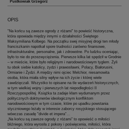
Pustkowiak Grzegorz
OPIS
"Na końcu są zawsze ogrody z różami" to powieść historyczna,
która opowiada między innymi o działalności Świętego
Maksymiliana Kolbego. Na początku swej misyjnej drogi ten młody
franciszkanin napotkał spore trudności zarówno finansowe,
infrastrukturalne, personalne, jak i zdrowotne. Po ludzku oceniając,
było to nie do przezwyciężenia. Pierwsze kilka lat spędził w Grodnie
– w mieście, które było religijnym i narodowościowym tyglem. Żyli
tu obok siebie katolicy, żydzi i prawosławni, Polacy, Białorusini,
Ormianie i Żydzi. A między nimi ojciec Melchior, niesamowita
osoba, która miała silny wpływ na ich życie i której wiele
zawdzięczali. Wszystko to opisane na tle wydarzeń historycznych,
w tym wielkiej wojny i pierwszych lat niepodległości II
Rzeczypospolitej. Książka ta zadaje kłam wydumanym przez
politycznych doktrynerów ideologicznym konfliktom
narodowościowym w tym czasie, które po upadku powstania
styczniowego leżały w interesie zaborcy rosyjskiego stosującego
wówczas zasadę "divide et impera"…
„Na końcu są zawsze ogrody z różami” to opowieść o miłości
bliźniego, która wyrosła z pokory i poświęcenia, miłości, która