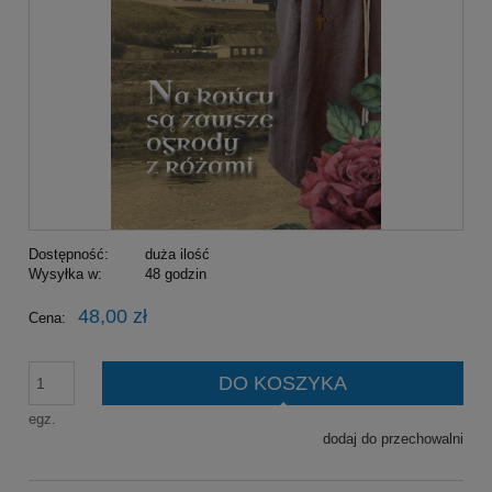
Dostępność:
duża ilość
Wysyłka w:
48 godzin
48,00 zł
Cena:
DO KOSZYKA
egz.
dodaj do przechowalni