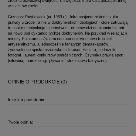
zrodziła prawdziwą świętość, o świętości, która dała początek innej
wielkiej świętości.
Grzegorz Pustkowiak (ur. 1969 r.). Jako pasjonat historii szuka
prawdy u źródeł, a nie w doktrynerskich ideologiach, które zatruwają
tę naukę manipulacją i kłamstwem, co prowadzi do pisania historii
na nowo pod dyktando tychże doktrynerów. Na przykład w relacjach
między Polakami a Żydami odrzuca doktrynerstwo tropicieli
antysemityzmu, a jednocześnie fanatyzm demaskatorów
żydowskiego spisku przeciwko ludzkości. Eseista, podróżnik,
fotograf, laureat konkursów podróżniczych. Czynnie uprawia sport
(siłownia, marszobiegi, pływanie, strzelectwo taktyczne).
OPINIE O PRODUKCIE (0)
Imię lub pseudonim:
Twoja opinia: