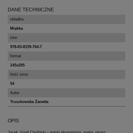
DANE TECHNICZNE
okładka
Miękka
isbn
978-83-8159-764-7
format
145x205
Ilość stron
54
Autor
Truszkowska Żanetta
OPIS
Jacek Józef Chyliński – polski ekonomista, poeta, pisarz.