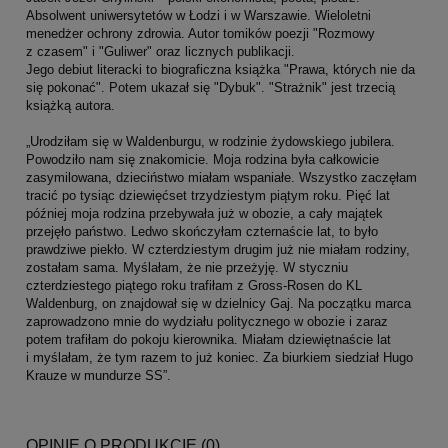
Absolwent uniwersytetów w Łodzi i w Warszawie. Wieloletni
menedżer ochrony zdrowia. Autor tomików poezji "Rozmowy
z czasem" i "Guliwer" oraz licznych publikacji.
Jego debiut literacki to biograficzna książka "Prawa, których nie da
się pokonać". Potem ukazał się "Dybuk". "Strażnik" jest trzecią
książką autora.
„Urodziłam się w Waldenburgu, w rodzinie żydowskiego jubilera.
Powodziło nam się znakomicie. Moja rodzina była całkowicie
zasymilowana, dzieciństwo miałam wspaniałe. Wszystko zaczęłam
tracić po tysiąc dziewięćset trzydziestym piątym roku. Pięć lat
później moja rodzina przebywała już w obozie, a cały majątek
przejęło państwo. Ledwo skończyłam czternaście lat, to było
prawdziwe piekło. W czterdziestym drugim już nie miałam rodziny,
zostałam sama. Myślałam, że nie przeżyję. W styczniu
czterdziestego piątego roku trafiłam z Gross-Rosen do KL
Waldenburg, on znajdował się w dzielnicy Gaj. Na początku marca
zaprowadzono mnie do wydziału politycznego w obozie i zaraz
potem trafiłam do pokoju kierownika. Miałam dziewiętnaście lat
i myślałam, że tym razem to już koniec. Za biurkiem siedział Hugo
Krauze w mundurze SS”.
OPINIE O PRODUKCIE (0)