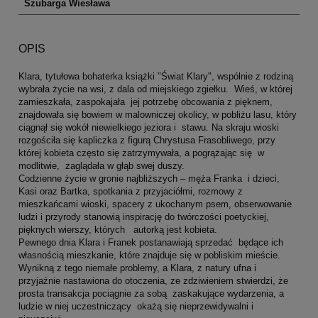
Szubarga Wiesława
OPIS
Klara, tytułowa bohaterka książki "Świat Klary", wspólnie z rodziną
wybrała życie na wsi, z dala od miejskiego zgiełku. Wieś, w której
zamieszkała, zaspokajała jej potrzebę obcowania z pięknem,
znajdowała się bowiem w malowniczej okolicy, w pobliżu lasu, który
ciągnął się wokół niewielkiego jeziora i stawu. Na skraju wioski
rozgościła się kapliczka z figurą Chrystusa Frasobliwego, przy
której kobieta często się zatrzymywała, a pogrążając się w
modlitwie, zaglądała w głąb swej duszy.
Codzienne życie w gronie najbliższych – męża Franka i dzieci,
Kasi oraz Bartka, spotkania z przyjaciółmi, rozmowy z
mieszkańcami wioski, spacery z ukochanym psem, obserwowanie
ludzi i przyrody stanowią inspirację do twórczości poetyckiej,
pięknych wierszy, których autorką jest kobieta.
Pewnego dnia Klara i Franek postanawiają sprzedać będące ich
własnością mieszkanie, które znajduje się w pobliskim mieście.
Wynikną z tego niemałe problemy, a Klara, z natury ufna i
przyjaźnie nastawiona do otoczenia, ze zdziwieniem stwierdzi, że
prosta transakcja pociągnie za sobą zaskakujące wydarzenia, a
ludzie w niej uczestniczący okażą się nieprzewidywalni i