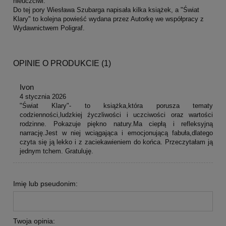
nieuczciwi.
Do tej pory Wiesława Szubarga napisała kilka książek, a "Świat
Klary" to kolejna powieść wydana przez Autorkę we współpracy z
Wydawnictwem Poligraf.
OPINIE O PRODUKCIE (1)
Ivon
4 stycznia 2026
"Świat Klary"- to książka,która porusza tematy
codzienności,ludzkiej źyczliwości i uczciwości oraz wartości
rodzinne. Pokazuje piękno natury.Ma ciepłą i refleksyjną
narrację.Jest w niej wciągająca i emocjonującą fabuła,dlatego
czyta się ją lekko i z zaciekawieniem do końca. Przeczytałam ją
jednym tchem. Gratuluję.
Imię lub pseudonim:
Twoja opinia: