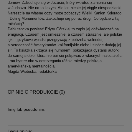
domów. Zakochuje się w Jezusie, który wkrótce zamienia się
w Judasza. Nie na to liczyła. Ale los niesie jej ciągle niespodzianki.
Nareszcie na własne oczy może zobaczyć Wielki Kanion Kolorado
i Dolinę Monumentów. Zakochuje się po raz drugi. Co będzie z tą
miłością?
Debiutancka powieść Edyty Górskiej to zapis jej doświadczeń na
emigracji. Czasem jest śmiesznie, a czasem strasznie, ale polskie
lęki i językowe wpadki przegrywają z potrzebą wolności,
a serdeczność Amerykanów, kalifornijskie niebo i słońce dodają jej
sił. To książka skrząca się humorem, pokazująca dystans autorki
do samej siebie, która nie boi się pokpiwać z własnych naleciałości
i ma bystre oko w dostrzeganiu różnic między polską a
amerykańską mentalnością.
Magda Wieteska, redaktorka
OPINIE O PRODUKCIE (0)
Imię lub pseudonim:
Twoja opinia: