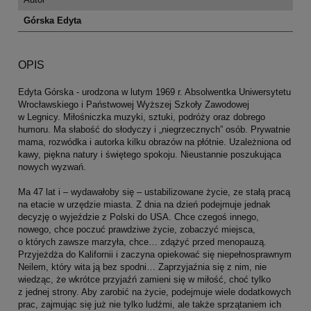
Górska Edyta
OPIS
Edyta Górska - urodzona w lutym 1969 r. Absolwentka Uniwersytetu
Wrocławskiego i Państwowej Wyższej Szkoły Zawodowej
w Legnicy. Miłośniczka muzyki, sztuki, podróży oraz dobrego
humoru. Ma słabość do słodyczy i „niegrzecznych” osób. Prywatnie
mama, rozwódka i autorka kilku obrazów na płótnie. Uzależniona od
kawy, piękna natury i świętego spokoju. Nieustannie poszukująca
nowych wyzwań.
Ma 47 lat i – wydawałoby się – ustabilizowane życie, ze stałą pracą
na etacie w urzędzie miasta. Z dnia na dzień podejmuje jednak
decyzję o wyjeździe z Polski do USA. Chce czegoś innego,
nowego, chce poczuć prawdziwe życie, zobaczyć miejsca,
o których zawsze marzyła, chce… zdążyć przed menopauzą.
Przyjeżdża do Kalifornii i zaczyna opiekować się niepełnosprawnym
Neilem, który wita ją bez spodni… Zaprzyjaźnia się z nim, nie
wiedząc, że wkrótce przyjaźń zamieni się w miłość, choć tylko
z jednej strony. Aby zarobić na życie, podejmuje wiele dodatkowych
prac, zajmując się już nie tylko ludźmi, ale także sprzątaniem ich