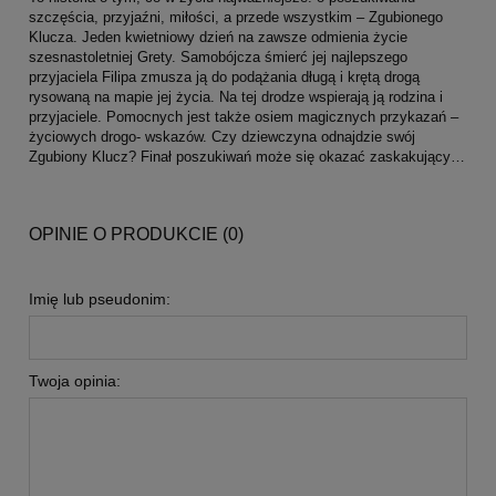
szczęścia, przyjaźni, miłości, a przede wszystkim – Zgubionego
Klucza. Jeden kwietniowy dzień na zawsze odmienia życie
szesnastoletniej Grety. Samobójcza śmierć jej najlepszego
przyjaciela Filipa zmusza ją do podążania długą i krętą drogą
rysowaną na mapie jej życia. Na tej drodze wspierają ją rodzina i
przyjaciele. Pomocnych jest także osiem magicznych przykazań –
życiowych drogo- wskazów. Czy dziewczyna odnajdzie swój
Zgubiony Klucz? Finał poszukiwań może się okazać zaskakujący…
OPINIE O PRODUKCIE (0)
Imię lub pseudonim:
Twoja opinia: