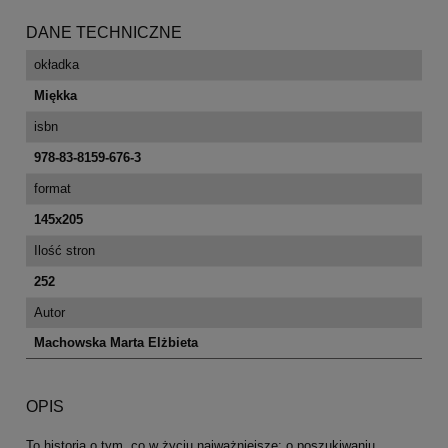
DANE TECHNICZNE
okładka
Miękka
isbn
978-83-8159-676-3
format
145x205
Ilość stron
252
Autor
Machowska Marta Elżbieta
OPIS
To historia o tym, co w życiu najważniejsze: o poszukiwaniu