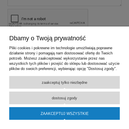
Dbamy o Twoją prywatność
wyślij
Pliki cookies i pokrewne im technologie umożliwiają poprawne
działanie strony i pomagają nam dostosować ofertę do Twoich
potrzeb. Możesz zaakceptować wykorzystanie przez nas
KONTAKT Z NAMI
wszystkich tych plików i przejść do sklepu lub dostosować użycie
plików do swoich preferencji, wybierając opcję "Dostosuj zgody".
INFORMACJE
zaakceptuj tylko niezbędne
PROMOCJE
dostosuj zgody
MOJE KONTO
ZAAKCEPTUJ WSZYSTKIE
Wykonane przez
Onisoft.pl
2017 Wszelkie pr