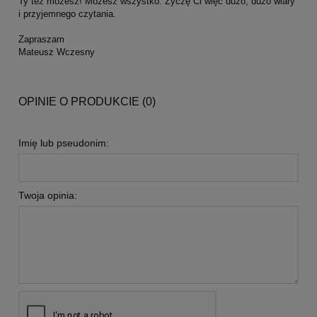
Ty też możesz! Możesz wszystko. Życzę Ci więc dużo, dużo wiary
i przyjemnego czytania.
Zapraszam
Mateusz Wczesny
OPINIE O PRODUKCIE (0)
Imię lub pseudonim:
Twoja opinia: