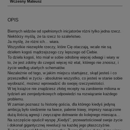
Wczesny Mateusz
OPIS
Biernych widzów od spełnionych inicjatorów różni tylko jedna rzecz.
Niektórzy myślą, że ta rzecz to szaleństwo.
Ja myślę, że różni ich… wiara.
Wszystkie niezwykłe rzeczy, które Cię otaczają, wcale nie są
dziełem kogoś mądrzejszego czy lepszego od Ciebie.
To dzieła kogoś, kto miał w sobie odrobinę więcej odwagi i wiary w
to, że jest zdolny do czegoś więcej niż etat, którego nie znosisz, i
życie według utartych schematów.
Niezależnie od tego, w jakim miejscu startujesz, skąd jesteś i co
przeszedłeś w życiu - absolutnie wszystko, co jesteś w stanie sobie
wyobrazić, możesz wprowadzić do swojej rzeczywistości.
W tej książce nie znajdziesz złotej recepty na zarobienie miliona w
tydzień ani zerojedynkowych odpowiedzi na rozwiązanie każdego
problemu.
W zamian poznasz tu historię gościa, dla którego kiedyś jedyną
ambicją było siedzenie na ławce, palenie trawy, imprezy nasączone
dużą ilością agresji i zwyczajne dotrwanie do kolejnego miesiąca…
Na szczęście opuścił wyspę „Kiedyś”, przewartościował swoje życie
i dokonał gigantycznej rewolucji na każdej jego płaszczyźnie.