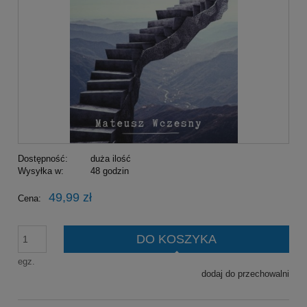
Dostępność:
duża ilość
Wysyłka w:
48 godzin
49,99 zł
Cena:
DO KOSZYKA
egz.
dodaj do przechowalni