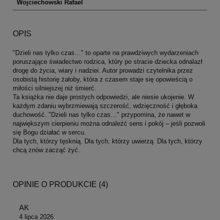
Wojciechowski Rafael
OPIS
"Dzieli nas tylko czas…" to oparte na prawdziwych wydarzeniach
poruszające świadectwo rodzica, który po stracie dziecka odnalazł
drogę do życia, wiary i nadziei. Autor prowadzi czytelnika przez
osobistą historię żałoby, która z czasem staje się opowieścią o
miłości silniejszej niż śmierć.
Ta książka nie daje prostych odpowiedzi, ale niesie ukojenie. W
każdym zdaniu wybrzmiewają szczerość, wdzięczność i głęboka
duchowość. "Dzieli nas tylko czas…" przypomina, że nawet w
największym cierpieniu można odnaleźć sens i pokój – jeśli pozwoli
się Bogu działać w sercu.
Dla tych, którzy tęsknią. Dla tych, którzy uwierzą. Dla tych, którzy
chcą znów zacząć żyć.
OPINIE O PRODUKCIE (4)
AK
4 lipca 2026