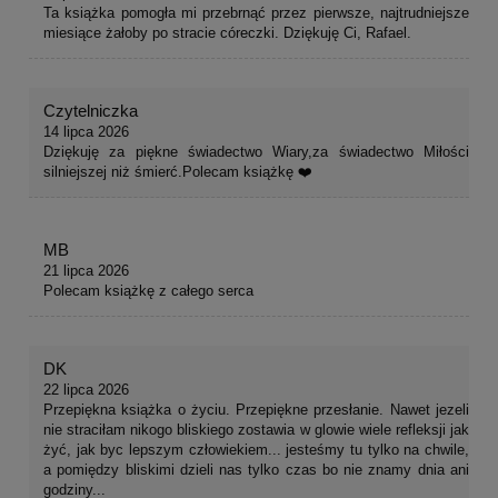
Ta książka pomogła mi przebrnąć przez pierwsze, najtrudniejsze
miesiące żałoby po stracie córeczki. Dziękuję Ci, Rafael.
Czytelniczka
14 lipca 2026
Dziękuję za piękne świadectwo Wiary,za świadectwo Miłości
silniejszej niż śmierć.Polecam książkę ❤️
MB
21 lipca 2026
Polecam książkę z całego serca
DK
22 lipca 2026
Przepiękna książka o życiu. Przepiękne przesłanie. Nawet jezeli
nie straciłam nikogo bliskiego zostawia w glowie wiele refleksji jak
żyć, jak byc lepszym człowiekiem... jesteśmy tu tylko na chwile,
a pomiędzy bliskimi dzieli nas tylko czas bo nie znamy dnia ani
godziny...