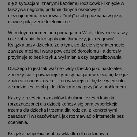
się z sytuacjami znanymi każdemu rodzicowi: kliknięcie w 
fałszywą nagrodę, podanie danych osobowych 
nieznajomemu, rozmowa z "miłą" osobą poznaną w grze, 
dziwne połączenie telefoniczne.
W trudnych momentach pomaga mu Wifik, który nie straszy 
i nie zabrania, tylko spokojnie tłumaczy, jak reagować. 
Książka uczy dziecko, że o tym, co dzieje się w internecie, 
zawsze można i warto powiedzieć dorosłemu - a dorosły 
przyjmuje to bez krzyku, wyśmiania czy bagatelizowania. 
Dlaczego to jest tak ważne? Gdy dziecko jako nastolatek 
zmierzy się z poważniejszymi sytuacjami w sieci, będzie już 
znało scenariusz reakcji i, co ważniejsze, będzie wiedziało, 
że rodzic jest osobą, do której można przyjść z problemem.
Każdy z sześciu rozdziałów fabularnej części książki 
(przeznaczonej dla dzieci) kończy się parą cyberlekcji: 
trzema dla dziecka i trzema dla rodzica, z konkretnymi 
zasadami i wskazówkami, jak rozmawiać o internecie bez 
oceniania. 
Książkę uzupełnia osobna wkładka dla rodziców o 