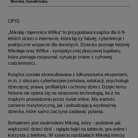
Monika Świetlińska
OPIS
„Mikołaj i tajemnica Wifika” to przygodowa książka dla 6-9-
letnich dzieci o internecie, która łączy fabułę, cyberlekcje i 
praktyczne wsparcie dla dorosłych. Dziecko poznaje historię 
Mikołaja oraz Wifika - sympatycznej pluszowej kapibary, 
która pomaga rozpoznać sytuacje znane z cyfrowej 
codzienności.
Książka została skonsultowana z kilkunastoma ekspertami, 
m.in. z obszaru cyberbezpieczeństwa, edukacji, psychologii 
dziecięcej, prawa, profilaktyki i ochrony dzieci. Dzięki temu 
historia nie opiera się na straszeniu technologią, lecz na 
mądrym prowadzeniu przez świat online. Ma wartość 
zarówno merytoryczną, jak i pobudzającą wyobraźnię 
dziecka, które samo zaczyna zadawać pytania.
Bohaterem jest siedmioletni Mikołaj, który - podobnie jak 
większość dzieci dziś - ogląda bajki na tablecie, gra online i 
korzysta z telefonu. W sześciu rozdziałach Mikołaj mierzy 