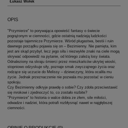
Łukasz Wołek
OPIS
"Przymierze" to porywająca opowieść fantasy o świecie
pogrążonym w ciemności, gdzie ostatnią nadzieją ludzkości
pozostaje tajemnicze Przymierze. Wśród plugastwa, bestii i ruin
dawnego porządku pojawia się on – Bezimienny. Nie pamięta, kim
jest ani skąd przybył, lecz jego siła i niezwykłe znaki na ciele mogą
skrywać odpowiedź na pytanie, od którego zależą losy świata.
Odnaleziony na skraju śmierci przez mieszkańców ukrytej wioski,
stopniowo odzyskuje siły, poznaje smak zwyczajnego życia oraz
rodzące się uczucie do Melissy – dziewczyny, która ocaliła mu
życie. Jednak przeznaczenie nie pozwala mu pozostać w cieniu
spokoju.
Czy Bezimienny odkryje prawdę o sobie? Czy zdoła przeciwstawić
się mrokowi i zjednoczyć to, co zostało rozbite?
"Przymierze" to historia o walce dobra ze złem, sile miłości,
odwadze i nadziei, która potrafi rozbłysnąć nawet w najgłębszej
ciemności.
OPINIE O PRODUKCIE (0)