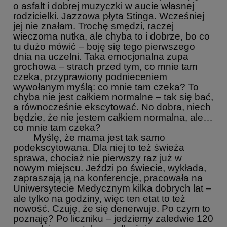
o asfalt i dobrej muzyczki w aucie własnej
rodzicielki. Jazzowa płyta Stinga. Wcześniej
jej nie znałam. Trochę smędzi, raczej
wieczorna nutka, ale chyba to i dobrze, bo co
tu dużo mówić – boję się tego pierwszego
dnia na uczelni. Taka emocjonalna zupa
grochowa – strach przed tym, co mnie tam
czeka, przyprawiony podnieceniem
wywołanym myślą: co mnie tam czeka? To
chyba nie jest całkiem normalne – tak się bać,
a równocześnie ekscytować. No dobra, niech
będzie, że nie jestem całkiem normalna, ale…
co mnie tam czeka?
Myślę, że mama jest tak samo
podekscytowana. Dla niej to też świeża
sprawa, chociaż nie pierwszy raz już w
nowym miejscu. Jeździ po świecie, wykłada,
zapraszają ją na konferencje, pracowała na
Uniwersytecie Medycznym kilka dobrych lat –
ale tylko na godziny, więc ten etat to też
nowość. Czuję, że się denerwuje. Po czym to
poznaję? Po liczniku – jedziemy zaledwie 120