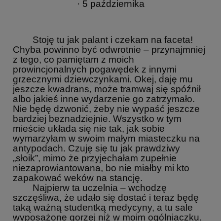
· 5 października
Stoję tu jak palant i czekam na faceta!
Chyba powinno być odwrotnie – przynajmniej
z tego, co pamiętam z moich
prowincjonalnych pogawędek z innymi
grzecznymi dziewczynkami. Okej, daję mu
jeszcze kwadrans, może tramwaj się spóźnił
albo jakieś inne wydarzenie go zatrzymało.
Nie będę dzwonić, żeby nie wypaść jeszcze
bardziej beznadziejnie. Wszystko w tym
mieście układa się nie tak, jak sobie
wymarzyłam w swoim małym miasteczku na
antypodach. Czuję się tu jak prawdziwy
„słoik”, mimo że przyjechałam zupełnie
niezaprowiantowana, bo nie miałby mi kto
zapakować weków na stancję.
Najpierw ta uczelnia – wchodzę
szczęśliwa, że udało się dostać i teraz będę
taką ważną studentką medycyny, a tu sale
wyposażone gorzej niż w moim ogólniaczku.