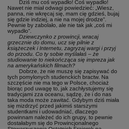
Dziś mu coś wypadło! Coś wypadło!
Nawet nie miał odwagi powiedzieć: „Wiesz,
panna, nie wkręcaj się, mam cię gdzieś, bujaj
się gdzie indziej, a nie na mojej drodze”.
Pewnie by zabolało, ale nie tak jak „coś mi
wypadło”.
Dziewczynko z prowincji, wracaj
grzecznie do domu, ucz się pilnie z
książeczek i Internetu, zagryzaj wargi i przyj
do przodu. Co ty sobie myślałaś – że
studiowanie to niekończąca się impreza jak
na amerykańskich filmach?
Dobrze, że nie muszę się zapisywać do
tych pomylonych studenckich bractw. Na
szczęście nie ma tego w Polsce, chociaż
biorąc pod uwagę to, jak zachłystujemy się
tradycjami zza oceanu, sądzę, że i do nas
taka moda może zawitać. Gdybym dziś miała
się mizdrzyć przed jakimiś starszymi
studentkami i udowadniać, dlaczego
powinnam należeć do ich grupy, to pewnie
dostałabym się do Prowincjonalnego
Stowarzyszenia Ostatnich Frajerek na