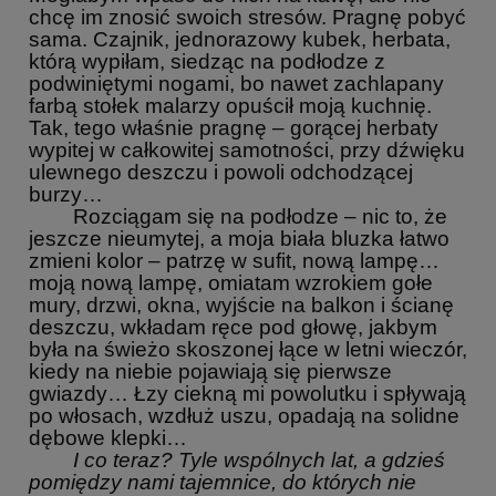
chcę im znosić swoich stresów. Pragnę pobyć
sama. Czajnik, jednorazowy kubek, herbata,
którą wypiłam, siedząc na podłodze z
podwiniętymi nogami, bo nawet zachlapany
farbą stołek malarzy opuścił moją kuchnię.
Tak, tego właśnie pragnę – gorącej herbaty
wypitej w całkowitej samotności, przy dźwięku
ulewnego deszczu i powoli odchodzącej
burzy…
Rozciągam się na podłodze – nic to, że
jeszcze nieumytej, a moja biała bluzka łatwo
zmieni kolor – patrzę w sufit, nową lampę…
moją nową lampę, omiatam wzrokiem gołe
mury, drzwi, okna, wyjście na balkon i ścianę
deszczu, wkładam ręce pod głowę, jakbym
była na świeżo skoszonej łące w letni wieczór,
kiedy na niebie pojawiają się pierwsze
gwiazdy… Łzy ciekną mi powolutku i spływają
po włosach, wzdłuż uszu, opadają na solidne
dębowe klepki…
I co teraz? Tyle wspólnych lat, a gdzieś
pomiędzy nami tajemnice, do których nie