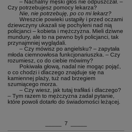
– Nachalny męski głos nie odpuszczał. –
Czy potrzebujesz pomocy lekarza?
Nie, nie potrzebuję, po co mi lekarz?
Wreszcie powieki ustąpiły i przed oczami
dziewczyny ukazali się pochyleni nad nią
policjanci – kobieta i mężczyzna. Mieli dziwne
mundury, ale to na pewno byli policjanci, tak
przynajmniej wyglądali.
– Czy mówisz po angielsku? – zapytała
młoda ciemnowłosa funkcjonariuszka. – Czy
rozumiesz, co do ciebie mówimy?
Pokiwała głową, nadal nie mogąc pojąć,
o co chodzi i dlaczego znajduje się na
kamiennej plaży, tuż nad brzegiem
szumiącego morza.
– Czy wiesz, jak tutaj trafiłaś i dlaczego?
– Tym razem to mężczyzna zadał pytanie,
które powoli dotarło do świadomości leżącej.
_____ 7 _____