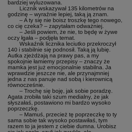
bardziej wyluzowana.
Licznik wskazywał 135 kilometrów na
godzinę – wyraźnie lepiej, taką ją znam.
– A ty się nie boisz troszkę tego nowego,
co cię czeka? – zapytałam odważniej.
– Jeśli powiem, że nie, to będę w żywe
oczy łgała – podjęła temat.
Wskaźnik licznika leciutko przekroczył
140 i stabilnie się podnosił. Taką ją lubię.
Autka zjeżdżają na prawy pas, a my
spokojnie łamiemy przepisy – znaczy że
mamka jest już emocjonalnie stabilna. Ja
wprawdzie jeszcze nie, ale przynajmniej
jedna z nas panuje nad sobą i kierownicą
równocześnie.
– Trochę się boję, jak sobie poradzę.
Agata zrobiła taki szum medialny, że jak
słyszałaś, postawiono mi bardzo wysoko
poprzeczkę.
– Mamuś, przecież tę poprzeczkę to ty
sama sobie tak wysoko postawiłaś, tym
razem to ja jestem z ciebie dumna. Urobisz