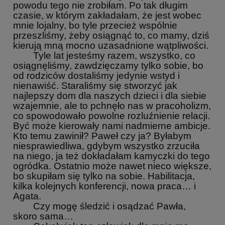
powodu tego nie zrobiłam. Po tak długim
czasie, w którym zakładałam, że jest wobec
mnie lojalny, bo tyle przecież wspólnie
przeszliśmy, żeby osiągnąć to, co mamy, dziś
kierują mną mocno uzasadnione wątpliwości.
Tyle lat jesteśmy razem, wszystko, co
osiągnęliśmy, zawdzięczamy tylko sobie, bo
od rodziców dostaliśmy jedynie wstyd i
nienawiść. Staraliśmy się stworzyć jak
najlepszy dom dla naszych dzieci i dla siebie
wzajemnie, ale to pchnęło nas w pracoholizm,
co spowodowało powolne rozluźnienie relacji.
Być może kierowały nami nadmierne ambicje.
Kto temu zawinił? Paweł czy ja? Byłabym
niesprawiedliwa, gdybym wszystko zrzuciła
na niego, ja też dokładałam kamyczki do tego
ogródka. Ostatnio może nawet nieco większe,
bo skupiłam się tylko na sobie. Habilitacja,
kilka kolejnych konferencji, nowa praca… i
Agata.
Czy mogę śledzić i osądzać Pawła,
skoro sama…