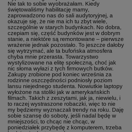
Nie tak to sobie wyobrażałam. Kiedy
świętowaliśmy habilitację mamy,
zaprowadzono nas do sali audytoryjnej, a
okazuje się, że nie ma ich tu zbyt wiele,
szczególnie w starych budynkach. No dobra,
czepiam się, część budynków jest w dobrym
stanie, a niektóre są remontowane – pierwsze
wrażenie jednak pozostało. To jeszcze dałoby
się wytrzymać, ale ta bufońska atmosfera
chyba mnie przerasta. Towarzystwo
wystylizowane na elitę społeczną, choć jak
nic słoma wyłazi z tych firmowych butków.
Zakupy zrobione pod koniec września za
rodzinne oszczędności podniosły poziom
lansu niejednego studenta. Nowiutkie laptopy
wyłożone na stoliki jak w amerykańskich
filmach. Takich z zeszytami, jak ja, niewielu, i
to raczej wystraszone robaczki, więc to nie
my będziemy wyznaczali trendy na roku. Daję
sobie szansę do soboty, jeśli nadal będę w
mniejszości, to chcąc nie chcąc, w
poniedziałek przybędę z komputerem, trzeba