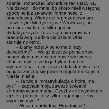
zdanie i rozpoczęli procedurę rekrutacyjną.
Nie dzwonili do mnie, bo skoro mieli wstępną
zgodę, to już załatwiali formalności z
pracodawcą. Wtedy też reprezentowałam
Uniwersytet Medyczny we Wrocławiu, bo
przecież miałam tu kilka godzin
dydaktycznych. Teraz są moim prawnym
pracodawcą. Będzie się działo! Obie
startujemy ostro.
– Damy radę! A bo to mało razy
dawałyśmy? – Wciąż jeszcze pełna obaw
nastrajałam nas obie na nowe wyzwania,
chociaż myślę, że to ja byłam bardziej
wystraszona – dziś jeszcze tak startowo, ale
od jutra zaczną się pewnie regularne zajęcia.
Nieźle, nieźle!
– Ta twoja immatrykulacja o której ma
być? – zapytała moja zawsze świetnie
zorganizowana mama. Czyżby coś wymknęło
jej się z pamięci, czy tylko zagaduje, żeby
wypełnić myśli?
– W samo południe. Wpadniesz?