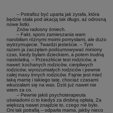
– Potrafisz być uparta jak żyrafa, która
będzie stała pod akacją tak długo, aż odrosną
nowe listki.
Znów radosny śmiech.
– Fakt, sporo zamieszania wam
narobiłam różnymi moimi pomysłami, ale dużo
wytrzymujecie. Twardzi jesteście. – Tym
razem ja zaczęłam podsumowywać miniony
czas, kiedy byłam dzieckiem, a potem trudną
nastolatką. – Przeszliście test rodziców, a
nawet: kochanych rodziców, cierpliwych
rodziców, wyrozumiałych rodziców i pewnie
całej masy innych rodziców. Fajnie jest mieć
taką mamę i takiego tatę, chociaż czasami
wkurzałam się na was. Dziś już nawet nie
wiem za co.
– Pewnie jakiś psychoterapeuta
uświadomi ci to kiedyś za drobną opłatą. Za
większą nawet znajdzie to, czego nie było.
Oni tak potrafią – odparła mama, jakby nieco