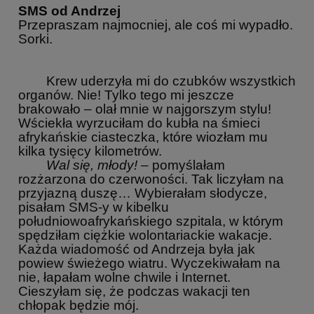
SMS od Andrzej
Przepraszam najmocniej, ale coś mi wypadło.
Sorki.
Krew uderzyła mi do czubków wszystkich
organów. Nie! Tylko tego mi jeszcze
brakowało – olał mnie w najgorszym stylu!
Wściekła wyrzuciłam do kubła na śmieci
afrykańskie ciasteczka, które wiozłam mu
kilka tysięcy kilometrów.
Wal się, młody!
– pomyślałam
rozżarzona do czerwoności. Tak liczyłam na
przyjazną duszę… Wybierałam słodycze,
pisałam SMS-y w kibelku
południowoafrykańskiego szpitala, w którym
spędziłam ciężkie wolontariackie wakacje.
Każda wiadomość od Andrzeja była jak
powiew świeżego wiatru. Wyczekiwałam na
nie, łapałam wolne chwile i Internet.
Cieszyłam się, że podczas wakacji ten
chłopak będzie mój.