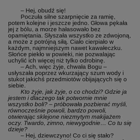
– Hej, obudź się!
Poczuła silne szarpnięcie za ramię,
potem kolejne i jeszcze jedno. Głowa pękała
jej z bólu, a morze hałasowało bez
opamiętania. Słyszała wszystko ze zdwojoną,
a może z potrójną siłą. Ciało cierpiało w
każdym, najmniejszym nawet kawałeczku.
Słońce piekło w powieki, nie pozwalając
uchylić ich więcej niż tylko odrobinę.
– Ach, więc żyje, chwała Bogu –
usłyszała poprzez wkurzający szum wody i
stukot jakichś przedmiotów obijających się o
siebie.
Kto żyje, jak żyje, o co chodzi? Gdzie ja
jestem i dlaczego tak potwornie mnie
wszystko boli? – próbowała pozbierać myśli,
równocześnie powoli, bardzo powoli,
otwierając sklejone niezmytym makijażem
oczy. Twardo, zimno, niewygodnie… Co tu się
dzieje?
– Hej, dziewczyno! Co ci się stało?