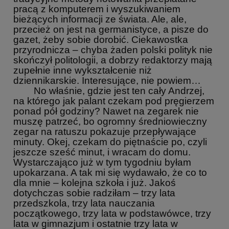
pracą z komputerem i wyszukiwaniem
bieżących informacji ze świata. Ale, ale,
przecież on jest na germanistyce, a pisze do
gazet, żeby sobie dorobić. Ciekawostka
przyrodnicza – chyba żaden polski polityk nie
skończył politologii, a dobrzy redaktorzy mają
zupełnie inne wykształcenie niż
dziennikarskie. Interesujące, nie powiem…
No właśnie, gdzie jest ten cały Andrzej,
na którego jak palant czekam pod pręgierzem
ponad pół godziny? Nawet na zegarek nie
muszę patrzeć, bo ogromny średniowieczny
zegar na ratuszu pokazuje przepływające
minuty. Okej, czekam do piętnaście po, czyli
jeszcze sześć minut, i wracam do domu.
Wystarczająco już w tym tygodniu byłam
upokarzana. A tak mi się wydawało, że co to
dla mnie – kolejna szkoła i już. Jakoś
dotychczas sobie radziłam – trzy lata
przedszkola, trzy lata nauczania
początkowego, trzy lata w podstawówce, trzy
lata w gimnazjum i ostatnie trzy lata w