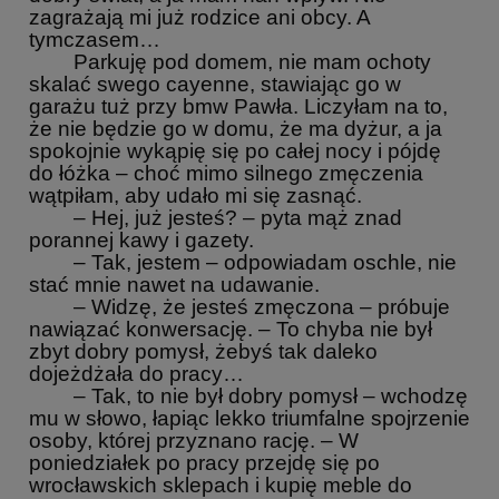
zagrażają mi już rodzice ani obcy. A
tymczasem…
Parkuję pod domem, nie mam ochoty
skalać swego cayenne, stawiając go w
garażu tuż przy bmw Pawła. Liczyłam na to,
że nie będzie go w domu, że ma dyżur, a ja
spokojnie wykąpię się po całej nocy i pójdę
do łóżka – choć mimo silnego zmęczenia
wątpiłam, aby udało mi się zasnąć.
– Hej, już jesteś? – pyta mąż znad
porannej kawy i gazety.
– Tak, jestem – odpowiadam oschle, nie
stać mnie nawet na udawanie.
– Widzę, że jesteś zmęczona – próbuje
nawiązać konwersację. – To chyba nie był
zbyt dobry pomysł, żebyś tak daleko
dojeżdżała do pracy…
– Tak, to nie był dobry pomysł – wchodzę
mu w słowo, łapiąc lekko triumfalne spojrzenie
osoby, której przyznano rację. – W
poniedziałek po pracy przejdę się po
wrocławskich sklepach i kupię meble do