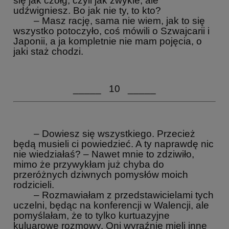
się jak czołg, czyli jak zwykle, ale
udźwigniesz. Bo jak nie ty, to kto?
– Masz rację, sama nie wiem, jak to się
wszystko potoczyło, coś mówili o Szwajcarii i
Japonii, a ja kompletnie nie mam pojęcia, o
jaki staż chodzi.
_____ 10 _____
– Dowiesz się wszystkiego. Przecież
będą musieli ci powiedzieć. A ty naprawdę nic
nie wiedziałaś? – Nawet mnie to zdziwiło,
mimo że przywykłam już chyba do
przeróżnych dziwnych pomysłów moich
rodzicieli.
– Rozmawiałam z przedstawicielami tych
uczelni, będąc na konferencji w Walencji, ale
pomyślałam, że to tylko kurtuazyjne
kuluarowe rozmowy. Oni wyraźnie mieli inne