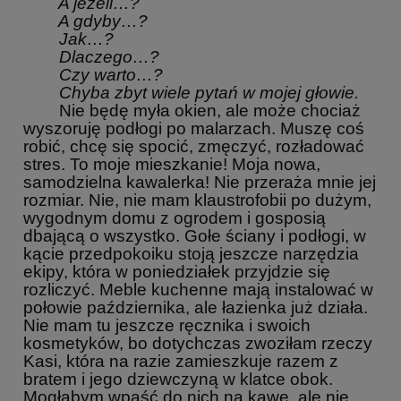
A jeżeli…?
A gdyby…?
Jak…?
Dlaczego…?
Czy warto…?
Chyba zbyt wiele pytań w mojej głowie.
Nie będę myła okien, ale może chociaż
wyszoruję podłogi po malarzach. Muszę coś
robić, chcę się spocić, zmęczyć, rozładować
stres. To moje mieszkanie! Moja nowa,
samodzielna kawalerka! Nie przeraża mnie jej
rozmiar. Nie, nie mam klaustrofobii po dużym,
wygodnym domu z ogrodem i gosposią
dbającą o wszystko. Gołe ściany i podłogi, w
kącie przedpokoiku stoją jeszcze narzędzia
ekipy, która w poniedziałek przyjdzie się
rozliczyć. Meble kuchenne mają instalować w
połowie października, ale łazienka już działa.
Nie mam tu jeszcze ręcznika i swoich
kosmetyków, bo dotychczas zwoziłam rzeczy
Kasi, która na razie zamieszkuje razem z
bratem i jego dziewczyną w klatce obok.
Mogłabym wpaść do nich na kawę, ale nie