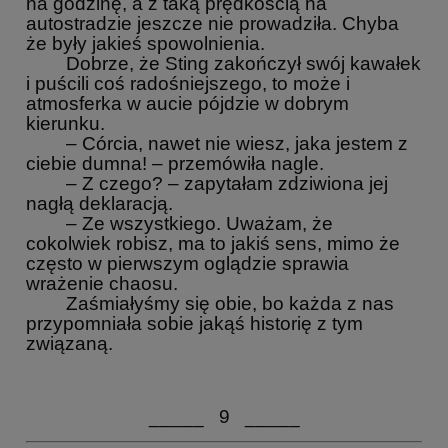
na godzinę, a z taką prędkością na
autostradzie jeszcze nie prowadziła. Chyba
że były jakieś spowolnienia.
Dobrze, że Sting zakończył swój kawałek
i puścili coś radośniejszego, to może i
atmosferka w aucie pójdzie w dobrym
kierunku.
– Córcia, nawet nie wiesz, jaka jestem z
ciebie dumna! – przemówiła nagle.
– Z czego? – zapytałam zdziwiona jej
nagłą deklaracją.
– Ze wszystkiego. Uważam, że
cokolwiek robisz, ma to jakiś sens, mimo że
często w pierwszym oglądzie sprawia
wrażenie chaosu.
Zaśmiałyśmy się obie, bo każda z nas
przypomniała sobie jakąś historię z tym
związaną.
_____ 9 _____