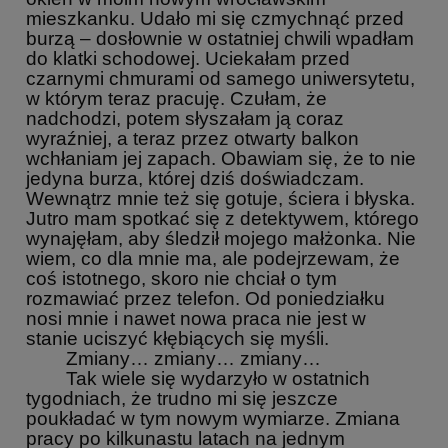
mieszkanku. Udało mi się czmychnąć przed
burzą – dosłownie w ostatniej chwili wpadłam
do klatki schodowej. Uciekałam przed
czarnymi chmurami od samego uniwersytetu,
w którym teraz pracuję. Czułam, że
nadchodzi, potem słyszałam ją coraz
wyraźniej, a teraz przez otwarty balkon
wchłaniam jej zapach. Obawiam się, że to nie
jedyna burza, której dziś doświadczam.
Wewnątrz mnie też się gotuje, ściera i błyska.
Jutro mam spotkać się z detektywem, którego
wynajęłam, aby śledził mojego małżonka. Nie
wiem, co dla mnie ma, ale podejrzewam, że
coś istotnego, skoro nie chciał o tym
rozmawiać przez telefon. Od poniedziałku
nosi mnie i nawet nowa praca nie jest w
stanie uciszyć kłębiących się myśli.
Zmiany… zmiany… zmiany…
Tak wiele się wydarzyło w ostatnich
tygodniach, że trudno mi się jeszcze
poukładać w tym nowym wymiarze. Zmiana
pracy po kilkunastu latach na jednym