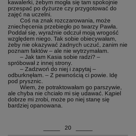
kawalerki, żebym mogła się tam spokojnie
przespać po dyżurze czy przygotować do
zajęć na uczelni.
Coś na znak rozczarowania, może
zniechęcenia przebiegło po twarzy Pawła.
Poddał się, wyraźnie odczuł moją wrogość
względem niego. Tak sobie obiecywałam,
żeby nie okazywać żadnych uczuć, zanim nie
poznam faktów – ale nie wytrzymałam.
– Jak tam Kasia sobie radzi? –
spróbował z innej strony.
– Zadzwoń do niej i zapytaj –
odburknęłam. – Z pewnością ci powie. Idę
pod prysznic.
Wiem, że potraktowałam go parszywie,
ale chyba nie chciało mi się udawać. Kąpiel
dobrze mi zrobi, może po niej stanę się
bardziej opanowana.
_____ 20 _____