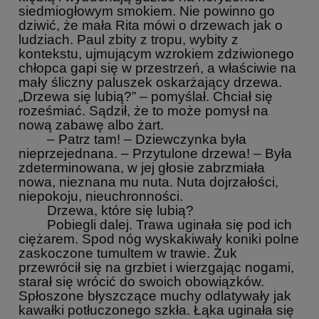
siedmiogłowym smokiem. Nie powinno go
dziwić, że mała Rita mówi o drzewach jak o
ludziach. Paul zbity z tropu, wybity z
kontekstu, ujmującym wzrokiem zdziwionego
chłopca gapi się w przestrzeń, a właściwie na
mały śliczny paluszek oskarżający drzewa.
„Drzewa się lubią?” – pomyślał. Chciał się
roześmiać. Sądził, że to może pomysł na
nową zabawę albo żart.
– Patrz tam! – Dziewczynka była
nieprzejednana. – Przytulone drzewa! – Była
zdeterminowana, w jej głosie zabrzmiała
nowa, nieznana mu nuta. Nuta dojrzałości,
niepokoju, nieuchronności.
Drzewa, które się lubią?
Pobiegli dalej. Trawa uginała się pod ich
ciężarem. Spod nóg wyskakiwały koniki polne
zaskoczone tumultem w trawie. Żuk
przewrócił się na grzbiet i wierzgając nogami,
starał się wrócić do swoich obowiązków.
Spłoszone błyszczące muchy odlatywały jak
kawałki potłuczonego szkła. Łąka uginała się