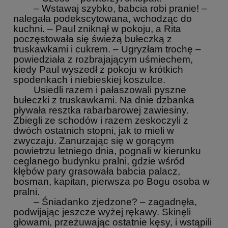
– Wstawaj szybko, babcia robi pranie! –
nalegała podekscytowana, wchodząc do
kuchni. – Paul zniknął w pokoju, a Rita
poczęstowała się świeżą bułeczką z
truskawkami i cukrem. – Ugryzłam trochę –
powiedziała z rozbrajającym uśmiechem,
kiedy Paul wyszedł z pokoju w krótkich
spodenkach i niebieskiej koszulce.
Usiedli razem i pałaszowali pyszne
bułeczki z truskawkami. Na dnie dzbanka
pływała resztka rabarbarowej zawiesiny.
Zbiegli ze schodów i razem zeskoczyli z
dwóch ostatnich stopni, jak to mieli w
zwyczaju. Zanurzając się w gorącym
powietrzu letniego dnia, pognali w kierunku
ceglanego budynku pralni, gdzie wśród
kłębów pary grasowała babcia palacz,
bosman, kapitan, pierwsza po Bogu osoba w
pralni.
– Śniadanko zjedzone? – zagadnęła,
podwijając jeszcze wyżej rękawy. Skinęli
głowami, przeżuwając ostatnie kęsy, i wstąpili