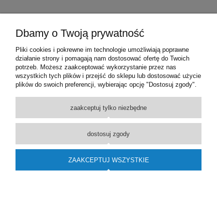
Zza wysokiej trawy połyskują w słońcu
Dbamy o Twoją prywatność
jasne włosy. Dziewczęce kitki spięte gumką
recepturką uwijają się w zaroślach. Rosną
Pliki cookies i pokrewne im technologie umożliwiają poprawne
kupki mokrego piasku. Jest pożytek z tej
działanie strony i pomagają nam dostosować ofertę do Twoich
ulewy. Wykopane kamienie tworzą palisady
potrzeb. Możesz zaakceptować wykorzystanie przez nas
czy murki. Z piasku powstaje zamek.
wszystkich tych plików i przejść do sklepu lub dostosować użycie
plików do swoich preferencji, wybierając opcję "Dostosuj zgody".
zaakceptuj tylko niezbędne
18
dostosuj zgody
Paul zbiera patyczki i utyka je w piachu.
ZAAKCEPTUJ WSZYSTKIE
Praca wre. Słońce przygrzewa jednostajnie,
czyste niebo odbija się w pobliskim stawie jak
lustro przyłożone do lustra.
– Gul, gul, gul… – Rita podniosła głowę i
zastygła w bezruchu. – Indor! – wrzasnęła na
całe gardło i ruszyła do ucieczki, nie zważając