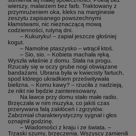
wierszy, malarzem bez farb. Traktowany z
przymrużeniem oka, kleks na marginesie
zeszytu zapisanego powszechnymi
kłamstwami, nic nieznaczącą mową
codzienności, rutyną dni.
– Kukuryku! – zapiał jeszcze głośniej
kogut.
– Namolne ptaszysko – wtrącił ktoś.
– Sio, sio. – Kobieta machała ręką.
Wyszła właśnie z domu. Stała na progu.
Rzucały się w oczy grube nogi obwiązane
bandażami. Ubrana była w kwiecisty fartuch,
spod którego ukradkiem prześwitywała
bielizna. – Komu kawy? – rzuciła z nadzieją,
że nikt nie będzie zainteresowany.
Na ławce przy domu stało małe radio.
Brzęczała w nim muzyka, co jakiś czas
przerywana falą zakłóceń i zgrzytów.
Zabrzmiał charakterystyczny sygnał i głos
oznajmił godzinę.
– Wiadomości z kraju i ze świata. –
Trzaski szumy, brzęczenia. Wszyscy zamienili