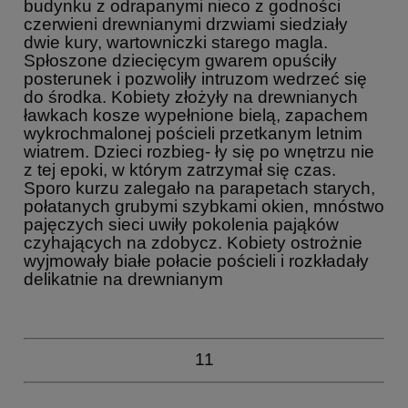
budynku z odrapanymi nieco z godności
czerwieni drewnianymi drzwiami siedziały
dwie kury, wartowniczki starego magla.
Spłoszone dziecięcym gwarem opuściły
posterunek i pozwoliły intruzom wedrzeć się
do środka. Kobiety złożyły na drewnianych
ławkach kosze wypełnione bielą, zapachem
wykrochmalonej pościeli przetkanym letnim
wiatrem. Dzieci rozbieg- ły się po wnętrzu nie
z tej epoki, w którym zatrzymał się czas.
Sporo kurzu zalegało na parapetach starych,
połatanych grubymi szybkami okien, mnóstwo
pajęczych sieci uwiły pokolenia pająków
czyhających na zdobycz. Kobiety ostrożnie
wyjmowały białe połacie pościeli i rozkładały
delikatnie na drewnianym
11