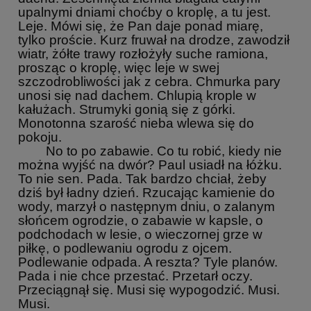
upalnymi dniami choćby o kroplę, a tu jest.
Leje. Mówi się, że Pan daje ponad miarę,
tylko proście. Kurz fruwał na drodze, zawodził
wiatr, żółte trawy rozłożyły suche ramiona,
prosząc o kroplę, więc leje w swej
szczodrobliwości jak z cebra. Chmurka pary
unosi się nad dachem. Chlupią krople w
kałużach. Strumyki gonią się z górki.
Monotonna szarość nieba wlewa się do
pokoju.
No to po zabawie. Co tu robić, kiedy nie
można wyjść na dwór? Paul usiadł na łóżku.
To nie sen. Pada. Tak bardzo chciał, żeby
dziś był ładny dzień. Rzucając kamienie do
wody, marzył o następnym dniu, o zalanym
słońcem ogrodzie, o zabawie w kapsle, o
podchodach w lesie, o wieczornej grze w
piłkę, o podlewaniu ogrodu z ojcem.
Podlewanie odpada. A reszta? Tyle planów.
Pada i nie chce przestać. Przetarł oczy.
Przeciągnął się. Musi się wypogodzić. Musi.
Musi.