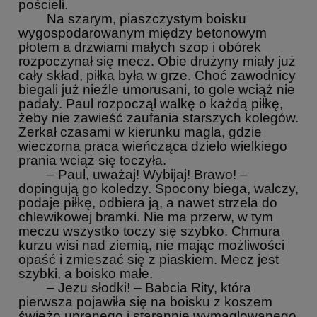
pościeli.
Na szarym, piaszczystym boisku
wygospodarowanym między betonowym
płotem a drzwiami małych szop i obórek
rozpoczynał się mecz. Obie drużyny miały już
cały skład, piłka była w grze. Choć zawodnicy
biegali już nieźle umorusani, to gole wciąż nie
padały. Paul rozpoczął walkę o każdą piłkę,
żeby nie zawieść zaufania starszych kolegów.
Zerkał czasami w kierunku magla, gdzie
wieczorna praca wieńcząca dzieło wielkiego
prania wciąż się toczyła.
– Paul, uważaj! Wybijaj! Brawo! –
dopingują go koledzy. Spocony biega, walczy,
podaje piłkę, odbiera ją, a nawet strzela do
chlewikowej bramki. Nie ma przerw, w tym
meczu wszystko toczy się szybko. Chmura
kurzu wisi nad ziemią, nie mając możliwości
opaść i zmieszać się z piaskiem. Mecz jest
szybki, a boisko małe.
– Jezu słodki! – Babcia Rity, która
pierwsza pojawiła się na boisku z koszem
świeżo upranego i starannie wymaglowanego