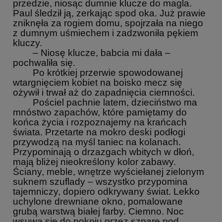
przedzie, niosąc dumnie klucze do magla.
Paul śledził ją, zerkając spod oka. Już prawie
zniknęła za rogiem domu, spojrzała na niego
z dumnym uśmiechem i zadzwoniła pękiem
kluczy.
– Niosę klucze, babcia mi dała –
pochwaliła się.
Po krótkiej przerwie spowodowanej
wtargnięciem kobiet na boisko mecz się
ożywił i trwał aż do zapadnięcia ciemności.
Pościel pachnie latem, dzieciństwo ma
mnóstwo zapachów, które pamiętamy do
końca życia i rozpoznajemy na krańcach
świata. Przetarte na mokro deski podłogi
przywodzą na myśl taniec na kolanach.
Przypominają o drzazgach wbitych w dłoń,
mają bliżej nieokreślony kolor zabawy.
Ściany, meble, wnętrze wyściełanej zielonym
suknem szuflady – wszystko przypomina
tajemniczy, dopiero odkrywany świat. Lekko
uchylone drewniane okno, pomalowane
grubą warstwą białej farby. Ciemno. Noc
wsuwa się do pokoju przez szparę pod