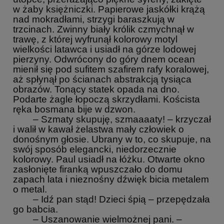
w żaby księżniczki. Papierowe jaskółki krążą
nad mokradłami, strzygi baraszkują w
trzcinach. Zwinny biały królik czmychnął w
trawę, z której wyfrunął kolorowy motyl
wielkości latawca i usiadł na górze lodowej
pierzyny. Odwrócony do góry dnem ocean
mienił się pod sufitem szafirem rafy koralowej,
aż spłynął po ścianach abstrakcją tysiąca
obrazów. Tonący statek opada na dno.
Podarte żagle łopoczą skrzydłami. Koścista
ręka bosmana bije w dzwon.
– Szmaty skupuję, szmaaaaty! – krzyczał
i walił w kawał żelastwa mały człowiek o
donośnym głosie. Ubrany w to, co skupuje, na
swój sposób elegancki, niedorzecznie
kolorowy. Paul usiadł na łóżku. Otwarte okno
zasłonięte firanką wpuszczało do domu
zapach lata i nieznośny dźwięk bicia metalem
o metal.
– Idź pan stąd! Dzieci śpią – przepędzała
go babcia.
– Uszanowanie wielmożnej pani. –