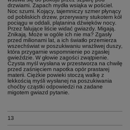
drzwiami. Zapach mydła wsiąka w pościel.
Noc szumi. Kojący, tajemniczy szmer płynący
od pobliskich drzew, przerywany stukotem kół
pociągu w oddali, plątanina dźwięków nocy.
Przez falujące liście widać gwiazdy. Migają.
Znikają. Może w ogóle ich nie ma? Zgasły
przed milionami lat, a ich światło przemierza
wszechświat w poszukiwaniu wrażliwej duszy,
która przygarnie wspomnienie po zgasłej
gwieździe. W głowie zagości zwątpienie.
Czysta myśl wysłana w przestworza na chwilę
przed zaśnięciem napotka opór prastarej
materii. Ciężkie powieki stoczą walkę z
lekkością myśli wysłanej na poszukiwania
choćby cząstki odpowiedzi na zadane
migotem gwiazd pytanie.
13