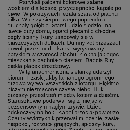
Pstrykali palcami kolorowe zalane
woskiem dla lepszej przyczepności kapsle po
piwie. W pokrzywach leżała szara od piachu
piłka. W ciszy sierpniowego popołudnia
gruchały gołębie. Starsi ludzie siedzieli na
ławce przy domu, oparci plecami o chłodne
cegły ściany. Kury usadowiły się w
piaszczystych dołkach. Dumny kot przeszedł
powoli przez tor dla kapsli wyrysowany
patykiem w szarości piachu. Z okna jakiegoś
mieszkania pachniało ciastem. Babcia Rity
piekła placek drożdżowy.
W tę anachroniczną sielankę uderzył
piorun. Trzask jakby łamanego ogromnego
drzewa wyrwał wszystkich z letargu. Błękitne,
niczym niezmącone czyste niebo. Huk
przeszył przestrzeń między kotem a dziećmi.
Staruszkowie poderwali się z miejsc w
bezsensownym nagłym zrywie. Dzieci
odskoczyły na boki. Kabel przeciął powietrze.
Czarny wykrzyknik przerwał milczenie, zasiał
niepokój, rozrzucił grających, spłoszył kury,
zdezorientował starców. Z pobliskiego słupa