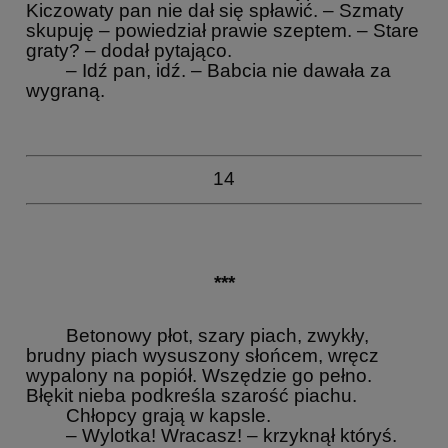
Kiczowaty pan nie dał się spławić. – Szmaty
skupuję – powiedział prawie szeptem. – Stare
graty? – dodał pytająco.
– Idź pan, idź. – Babcia nie dawała za
wygraną.
14
***
Betonowy płot, szary piach, zwykły,
brudny piach wysuszony słońcem, wręcz
wypalony na popiół. Wszędzie go pełno.
Błękit nieba podkreśla szarość piachu.
Chłopcy grają w kapsle.
– Wylotka! Wracasz! – krzyknął któryś.