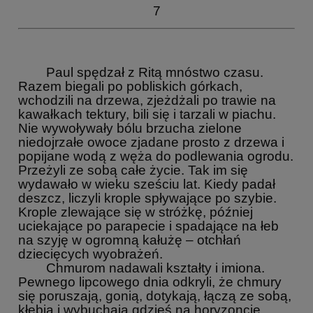
7
Paul spędzał z Ritą mnóstwo czasu.
Razem biegali po pobliskich górkach,
wchodzili na drzewa, zjeżdżali po trawie na
kawałkach tektury, bili się i tarzali w piachu.
Nie wywoływały bólu brzucha zielone
niedojrzałe owoce zjadane prosto z drzewa i
popijane wodą z węża do podlewania ogrodu.
Przeżyli ze sobą całe życie. Tak im się
wydawało w wieku sześciu lat. Kiedy padał
deszcz, liczyli krople spływające po szybie.
Krople zlewające się w stróżkę, później
uciekające po parapecie i spadające na łeb
na szyję w ogromną kałużę – otchłań
dziecięcych wyobrażeń.
Chmurom nadawali kształty i imiona.
Pewnego lipcowego dnia odkryli, że chmury
się poruszają, gonią, dotykają, łączą ze sobą,
kłębią i wybuchają gdzieś na horyzoncie