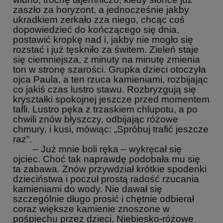
zaszło za horyzont, a jednocześnie jakby
ukradkiem zerkało zza niego, chcąc coś
dopowiedzieć do kończącego się dnia,
postawić kropkę nad i, jakby nie mogło się
rozstać i już tęskniło za świtem. Zieleń staje
się ciemniejsza, z minuty na minutę zmienia
ton w stronę szarości. Grupka dzieci otoczyła
ojca Paula, a ten rzuca kamieniami, rozbijając
co jakiś czas lustro stawu. Rozbryzgują się
kryształki spokojnej jeszcze przed momentem
tafli. Lustro pęka z trzaskiem chlupotu, a po
chwili znów błyszczy, odbijając różowe
chmury, i kusi, mówiąc: „Spróbuj trafić jeszcze
raz”.
– Już mnie boli ręka – wykręcał się
ojciec. Choć tak naprawdę podobała mu się
ta zabawa. Znów przywdział krótkie spodenki
dzieciństwa i poczuł prostą radość rzucania
kamieniami do wody. Nie dawał się
szczególnie długo prosić i chętnie odbierał
coraz większe kamienie znoszone w
pośpiechu przez dzieci. Niebiesko-różowe