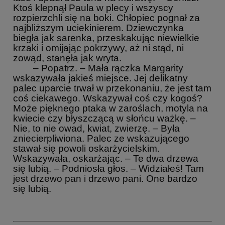
Ktoś klepnął Paula w plecy i wszyscy
rozpierzchli się na boki. Chłopiec pognał za
najbliższym uciekinierem. Dziewczynka
biegła jak sarenka, przeskakując niewielkie
krzaki i omijając pokrzywy, aż ni stąd, ni
zowąd, stanęła jak wryta.
– Popatrz. – Mała rączka Margarity
wskazywała jakieś miejsce. Jej delikatny
palec uparcie trwał w przekonaniu, że jest tam
coś ciekawego. Wskazywał coś czy kogoś?
Może pięknego ptaka w zaroślach, motyla na
kwiecie czy błyszczącą w słońcu ważkę. –
Nie, to nie owad, kwiat, zwierzę. – Była
zniecierpliwiona. Palec ze wskazującego
stawał się powoli oskarżycielskim.
Wskazywała, oskarżając. – Te dwa drzewa
się lubią. – Podniosła głos. – Widziałeś! Tam
jest drzewo pan i drzewo pani. One bardzo
się lubią.