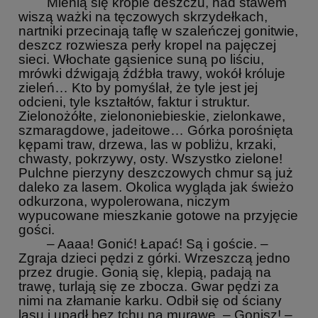
Mienią się krople deszczu, nad stawem
wiszą ważki na tęczowych skrzydełkach,
nartniki przecinają taflę w szaleńczej gonitwie,
deszcz rozwiesza perły kropel na pajęczej
sieci. Włochate gąsienice suną po liściu,
mrówki dźwigają źdźbła trawy, wokół króluje
zieleń… Kto by pomyślał, że tyle jest jej
odcieni, tyle kształtów, faktur i struktur.
Zielonożółte, zielononiebieskie, zielonkawe,
szmaragdowe, jadeitowe… Górka porośnięta
kępami traw, drzewa, las w pobliżu, krzaki,
chwasty, pokrzywy, osty. Wszystko zielone!
Pulchne pierzyny deszczowych chmur są już
daleko za lasem. Okolica wygląda jak świeżo
odkurzona, wypolerowana, niczym
wypucowane mieszkanie gotowe na przyjęcie
gości.
– Aaaa! Gonić! Łapać! Są i goście. –
Zgraja dzieci pędzi z górki. Wrzeszczą jedno
przez drugie. Gonią się, klepią, padają na
trawę, turlają się ze zbocza. Gwar pędzi za
nimi na złamanie karku. Odbił się od ściany
lasu i upadł bez tchu na murawę. – Gonisz! –