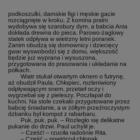
podkoszulki, damskie figi i męskie gacie
rozciągnięte w kroku. Z komina pralni
wydobywa się szarobury dym, a babcia Ania
dokłada drewna do pieca. Parowo-żaglowy
statek odpływa w wietrzny letni poranek.
Zanim obudzą się domownicy i dziecięcy
gwar wyswobodzi się z domu, większość
będzie już wyprana i wysuszona,
przygotowana do prasowania i układania na
półkach.
Wiatr stukał otwartym oknem o futrynę,
aż obudził Paula. Chłopiec, rozleniwiony
odpływającym snem, przetarł oczy i
wygrzebał się z pieleszy. Poczłapał do
kuchni. Na stole czekało przygotowane przez
babcię śniadanie, a w żółtym przeźroczystym
dzbanku był kompot z rabarbaru.
Puk, puk, puk. – Rozległo się delikatne
pukanie do drzwi. Paul uchylił je.
– Cześć! – rzuciła radośnie Rita.
– Cześć – powtórzył chłopak.