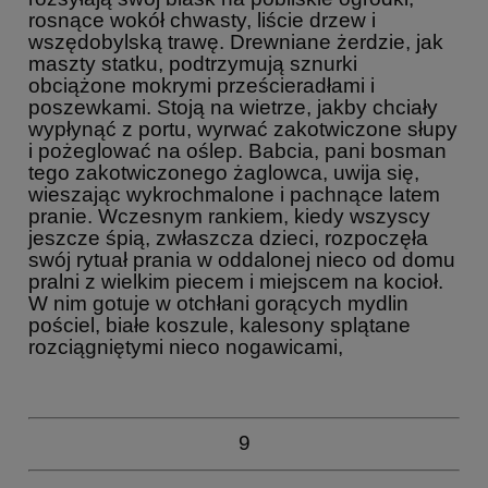
rosnące wokół chwasty, liście drzew i
wszędobylską trawę. Drewniane żerdzie, jak
maszty statku, podtrzymują sznurki
obciążone mokrymi prześcieradłami i
poszewkami. Stoją na wietrze, jakby chciały
wypłynąć z portu, wyrwać zakotwiczone słupy
i pożeglować na oślep. Babcia, pani bosman
tego zakotwiczonego żaglowca, uwija się,
wieszając wykrochmalone i pachnące latem
pranie. Wczesnym rankiem, kiedy wszyscy
jeszcze śpią, zwłaszcza dzieci, rozpoczęła
swój rytuał prania w oddalonej nieco od domu
pralni z wielkim piecem i miejscem na kocioł.
W nim gotuje w otchłani gorących mydlin
pościel, białe koszule, kalesony splątane
rozciągniętymi nieco nogawicami,
9