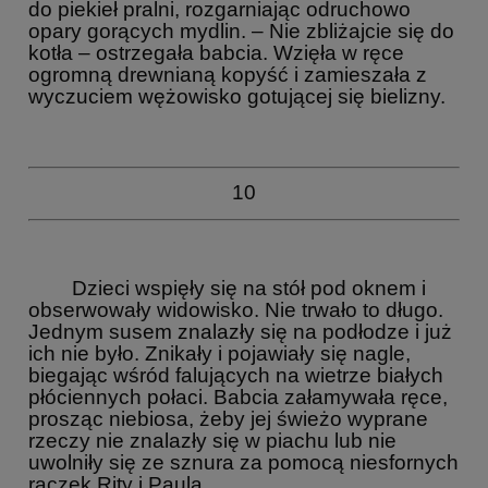
do piekieł pralni, rozgarniając odruchowo
opary gorących mydlin. – Nie zbliżajcie się do
kotła – ostrzegała babcia. Wzięła w ręce
ogromną drewnianą kopyść i zamieszała z
wyczuciem wężowisko gotującej się bielizny.
10
Dzieci wspięły się na stół pod oknem i
obserwowały widowisko. Nie trwało to długo.
Jednym susem znalazły się na podłodze i już
ich nie było. Znikały i pojawiały się nagle,
biegając wśród falujących na wietrze białych
płóciennych połaci. Babcia załamywała ręce,
prosząc niebiosa, żeby jej świeżo wyprane
rzeczy nie znalazły się w piachu lub nie
uwolniły się ze sznura za pomocą niesfornych
rączek Rity i Paula.