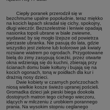
Ciepły poranek przerodził się w
bezchmurne upalne popołudnie, teraz miękko
na kocich łapach skradał się cichy, spokojny,
długi wieczór. Bezszelestnie i leniwie opadają
nasionka topoli ubrane w białe zwiewne,
wydawać by się mogło lżejsze od powietrza
pierzaste ubranka. Nie pasują do lata, gdzie
wszystko jest zielone lub kolorowe jak kwiaty
rozsiane wiatrem po ogrodach. Przygotowane
bielą do zimy zasypują ścieżki, przez otwarte
okna wdzierają się do kuchni, zbierają przy
ścianach domu białe kołtuny i bujają się na
kocich ogonach, toną w poidłach dla kur i
drażnią nosy dzieci.
Dwie kobiety w czarnych pończochach
niosą wielkie kosze świeżo upranej pościeli.
Gromadka dzieci jak pieski biega dookoła
dostojnych matron tego cichego wieczoru,
idących w milczeniu z urobkiem porannego
prania. Na wysokim stopniu ceglanego