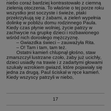
niebo coraz bardziej kontrastowało z ciemną
zielenią otoczenia. To właśnie o tej porze roku
wszystko jest soczyste i świeże, ptaki
przekrzykują się z żabami, a zieleń wypełnia
dolinkę w pobliżu domu rodzinnego Paula.
Kiedy czas płynie wolniej, życie patrzy w
zachwycie na grupkę dzieci i rozbawionego
wśród nich dorosłego mężczyznę.
– Gwiazdka świeci – zauważyła Rita.
– O! Tam i tam, tam też.
Ostatni kamień chlupnął głośno, staw
zmarszczył lustrzane czoło, żaby już ucichły,
dzieci usiadły na trawie i z zadartymi głowami
szukały wzrokiem gwiazd, które pojawiały się
jedna za drugą. Paul ściskał w ręce kamień.
Kiedy wszyscy patrzyli w niebo,
17