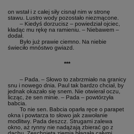
on wstał i z całej siły cisnął nim w stronę
stawu. Lustro wody pozostało niezmącone.
– Kiedyś dorzucisz – powiedział ojciec,
kładąc mu rękę na ramieniu. – Niebawem –
dodał.
Było już prawie ciemno. Na niebie
świeciło mnóstwo gwiazd.
***
– Pada. – Słowo to zabrzmiało na granicy
snu i nowego dnia. Paul tak bardzo chciał, by
jednak okazało się snem. Nie otwierał oczu,
licząc, że sen minie. – Pada – powtórzyła
babcia.
To nie sen. Babcia oparła ręce o parapet
okna i powtarza to słowo jak zawołanie
modlitwy. Pada deszcz. Strugami zalewa
okno, aż rynny nie nadążają zbierać go z
dachu. Zeschnięta ziemia błagała całymi