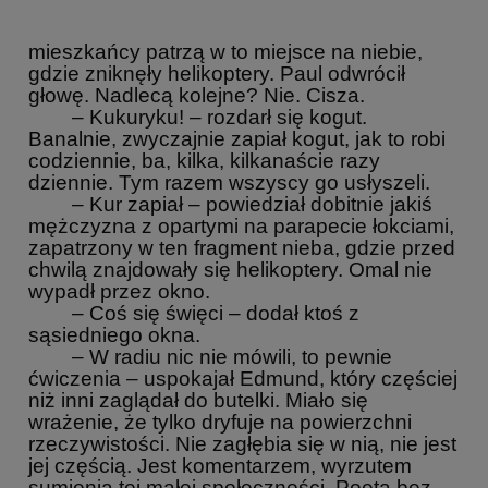
mieszkańcy patrzą w to miejsce na niebie,
gdzie zniknęły helikoptery. Paul odwrócił
głowę. Nadlecą kolejne? Nie. Cisza.
– Kukuryku! – rozdarł się kogut.
Banalnie, zwyczajnie zapiał kogut, jak to robi
codziennie, ba, kilka, kilkanaście razy
dziennie. Tym razem wszyscy go usłyszeli.
– Kur zapiał – powiedział dobitnie jakiś
mężczyzna z opartymi na parapecie łokciami,
zapatrzony w ten fragment nieba, gdzie przed
chwilą znajdowały się helikoptery. Omal nie
wypadł przez okno.
– Coś się święci – dodał ktoś z
sąsiedniego okna.
– W radiu nic nie mówili, to pewnie
ćwiczenia – uspokajał Edmund, który częściej
niż inni zaglądał do butelki. Miało się
wrażenie, że tylko dryfuje na powierzchni
rzeczywistości. Nie zagłębia się w nią, nie jest
jej częścią. Jest komentarzem, wyrzutem
sumienia tej małej społeczności. Poetą bez