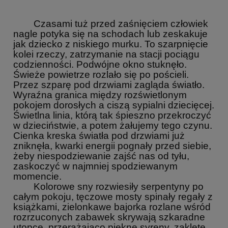
Czasami tuż przed zaśnięciem człowiek
nagle potyka się na schodach lub zeskakuje
jak dziecko z niskiego murku. To szarpnięcie
kolei rzeczy, zatrzymanie na stacji pociągu
codzienności. Podwójne okno stuknęło.
Świeże powietrze rozlało się po pościeli.
Przez szparę pod drzwiami zagląda światło.
Wyraźna granica między rozświetlonym
pokojem dorosłych a ciszą sypialni dziecięcej.
Świetlna linia, którą tak śpieszno przekroczyć
w dzieciństwie, a potem żałujemy tego czynu.
Cienka kreska światła pod drzwiami już
zniknęła, kwarki energii pognały przed siebie,
żeby niespodziewanie zajść nas od tyłu,
zaskoczyć w najmniej spodziewanym
momencie.
Kolorowe sny rozwiesiły serpentyny po
całym pokoju, tęczowe mosty spinały regały z
książkami, zielonkawe bajorka rozlane wśród
rozrzuconych zabawek skrywają szkaradne
utopce, przerażająco piękne syreny, zaklęte