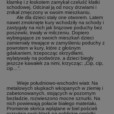
klamkę i z łoskotem zamykał czeluść klatki
schodowej. Odcinał ją od nocy drzwiami i
znikał zmęczony w swoim mieszkaniu.
Ale dla dzieci stały one otworem. Latem
nawet zmoknięte kury wchodziły na schody i
zastygały na nich jak brązowe poduchy bez
poszewki, trwały w milczeniu. Dopiero
wybiegające ze swoich mieszkań dzieci
zamieniały trwające w zamyśleniu poduchy z
powrotem w kury, które z głośnym
gdakaniem, trzepocząc skrzydłami,
wylatywały na podwórze, a dzieci biegły
jeszcze kawałek za nimi, krzycząc: „Cip, cip,
cip…”.
Wieje południowo-wschodni wiatr. Na
metalowych słupkach wkopanych w ziemię i
zabetonowanych, stojących w pozornym
bezładzie, rozwieszono mocne sznurki. Na
nich powiewają połacie białego materiału.
Promienie słońca wplątane w biel pościeli
rozsyłają swój blask na pobliskie ogródki,