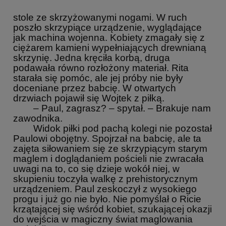
stole ze skrzyżowanymi nogami. W ruch
poszło skrzypiące urządzenie, wyglądające
jak machina wojenna. Kobiety zmagały się z
ciężarem kamieni wypełniających drewnianą
skrzynię. Jedna kręciła korbą, druga
podawała równo rozłożony materiał. Rita
starała się pomóc, ale jej próby nie były
doceniane przez babcię. W otwartych
drzwiach pojawił się Wojtek z piłką.
– Paul, zagrasz? – spytał. – Brakuje nam
zawodnika.
Widok piłki pod pachą kolegi nie pozostał
Paulowi obojętny. Spojrzał na babcię, ale ta
zajęta siłowaniem się ze skrzypiącym starym
maglem i doglądaniem pościeli nie zwracała
uwagi na to, co się dzieje wokół niej, w
skupieniu toczyła walkę z prehistorycznym
urządzeniem. Paul zeskoczył z wysokiego
progu i już go nie było. Nie pomyślał o Ricie
krzątającej się wśród kobiet, szukającej okazji
do wejścia w magiczny świat maglowania