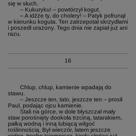
się w słuch.
– Kukuryku! – powtórzył kogut.
– A idźże ty, do cholery! – Patyk pofrunął
w kierunku koguta. Ten zatrzepotał skrzydłami
i poszedł urażony. Tego dnia nie zapiał już ani
razu.
16
Chlup, chlup, kamienie wpadają do
stawu.
– Jeszcze ten, tato, jeszcze ten – prosił
Paul, podając ojcu kamienie.
Stali na górce, w dole błyszczał mały
staw porośnięty dookoła trzciną, tatarakiem,
pałką wodną i inną lubiącą wilgoć
roślinnością. Był wieczór, latem jeszcze
widno, trochę tajemniczo, kiedy słońce już